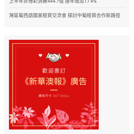
上半年非博彩消費444.7億 按年增加17.4%
灣區葡西語國家經貿交流會 探討中葡經貿合作新路徑