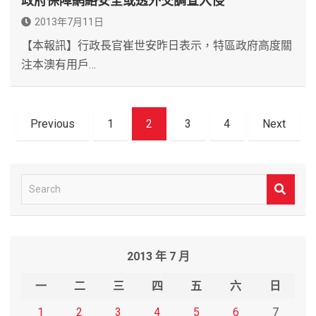
政府保障網絡安全或透外交調查入侵
2013年7月11日
【本報訊】行政長官崔世安昨日表示，特區政府高度關
注本澳有用戶…
文
Previous
1
2
3
4
Next
章
導
覽
S
e
a
r
2013 年 7 月
c
h
一
二
三
四
五
六
日
1
2
3
4
5
6
7