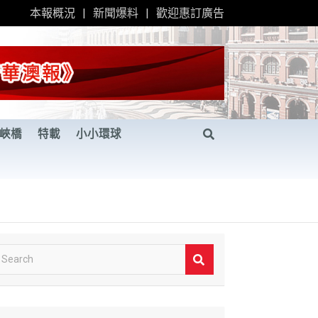
本報概況
新聞爆料
歡迎惠訂廣告
峽橋
特載
小小環球
S