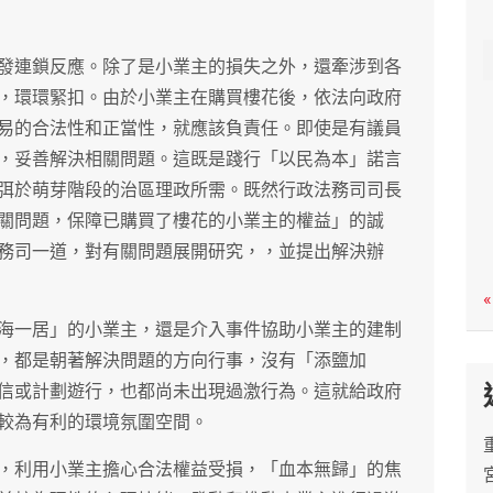
c
h
發連鎖反應。除了是小業主的損失之外，還牽涉到各
，環環緊扣。由於小業主在購買樓花後，依法向政府
易的合法性和正當性，就應該負責任。即使是有議員
，妥善解決相關問題。這既是踐行「以民為本」諾言
弭於萌芽階段的治區理政所需。既然行政法務司司長
關問題，保障已購買了樓花的小業主的權益」的誠
務司一道，對有關問題展開研究，，並提出解決辦
«
海一居」的小業主，還是介入事件協助小業主的建制
，都是朝著解決問題的方向行事，沒有「添鹽加
信或計劃遊行，也都尚未出現過激行為。這就給政府
較為有利的環境氛圍空間。
，利用小業主擔心合法權益受損，「血本無歸」的焦