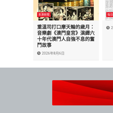
本澳新聞
每日
重溫司打口摩天輪的歲月：
音樂劇《澳門皇宮》演繹六
十年代澳門人自強不息的奮
鬥故事
2026年8月6日