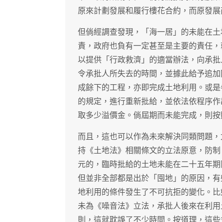
原來計劃發展和履行樓花合約，而原發展
但倘經調查發現，「海一居」的未能在土
責，政府也負有一定甚至是主要的責任，
以提供「行政救濟」的適當辦法，向承批
令承批人所失去的時間，並據此給予追加
成餘下的工程，亦即完成土地利用。或是
的規定，進行重新批給，並依法依程序作
取多少溢價金。倘屆期而未能完成，則按
而且，這也可以作為未來解決同類問題，
持《土地法》相關條文的立法原意，防制
元的，臨時批給的土地未能在二十五年期
但並非全部都是出於「囤地」的原因，有
地利用的條件發生了不可抗拒的變化。比
未為《噪音法》立法，承批人後來在利用
則，這就耽誤了不少時間。按道理，這些