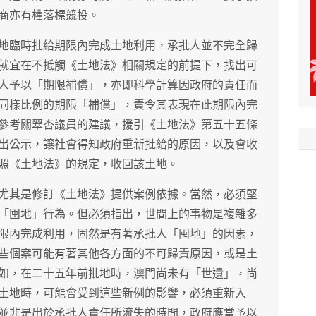
商亦有權落標競投。
地臨時批給期限內完成土地利用，承批人並不完全歸
就宜在不抵觸《土地法》相關規定的前提下，找出可
人予以「期限補償」，亦即科學計算因政府的責任而
同樣比例的期限「補償」，責令其表現在此期限內完
參考關翠杏議員的建議，援引《土地法》第五十五條
出公示，讓社會得知政府重新批給的原因，以及會收
照《土地法》的規定，收回該土地。
尤其是修訂《土地法》提供案例依據。當然，必須堅
「囤地」行為。但必須指出，世間上的事物是複雜多
限內完成利用，固然是有著承批人「囤地」的因素，
些個案可能有著其他各方面的不可歸責原因，或是土
如，在二十五年前批地時，澳門尚未有「世遺」，尚
土地時，可能會受到這些新例的影響，必須重新入
並非是出於承批人責任所流失的時間，政府應當予以