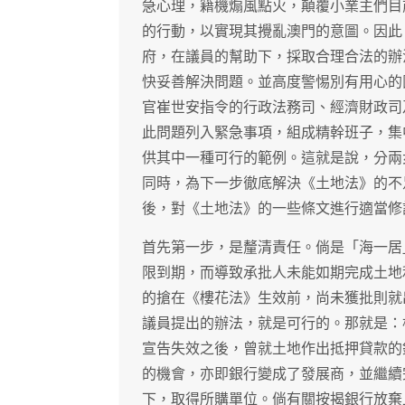
急心理，籍機煽風點火，顛覆小業主們目
的行動，以實現其攪亂澳門的意圖。因此
府，在議員的幫助下，採取合理合法的辦
快妥善解決問題。並高度警惕別有用心的
官崔世安指令的行政法務司、經濟財政司
此問題列入緊急事項，組成精幹班子，集
供其中一種可行的範例。這就是說，分兩
同時，為下一步徹底解決《土地法》的不
後，對《土地法》的一些條文進行適當修
首先第一步，是釐清責任。倘是「海一居
限到期，而導致承批人未能如期完成土地
的搶在《樓花法》生效前，尚未獲批則就
議員提出的辦法，就是可行的。那就是：
宣告失效之後，曾就土地作出抵押貸款的
的機會，亦即銀行變成了發展商，並繼續
下，取得所購單位。倘有關按揭銀行放棄