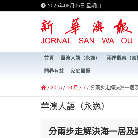
Skip
2026年08月06日 星期四
to
content
新華澳報
首頁
華澳人語（永逸）
兩岸觀察（富
開卷有益
家庭醫藥
2015
10 月
7
分兩步走解決海一居
華澳人語（永逸）
分兩步走解決海一居及