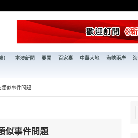
權）
本澳新聞
要聞
百家臺
中華大地
海峽兩岸
海
及類似事件問題
e
a
類似事件問題
r