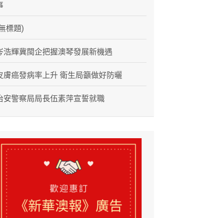
事
(無標題)
岑浩輝冀閩企把握澳琴發展新機遇
皮膚癌發病率上升 衛生局籲做好防曬
治安警察局局長伍素萍宣誓就職