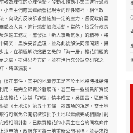
前較為理性的心理情緒，發動和推動小業主進行過激
，小業主們應當繼續發揚現今的理性精神，相信政
法，向政府反映訴求並施加一定的壓力，督促政府盡
團體及人員，進行煽動過激活動。當然，接受行政長
及運輸工務司，應發揮「新人事新氣象」的精神，將
中研究，盡快妥善處理，並為此後解決同類問題，提
步走，在積極解決燃眉之急的「海一居」樓花問題的
足之處，提供思考方向，並在進行充分調查研究之
訂，堵塞漏洞。
」樓花事件，其中的地盤停工是基於土地臨時批給時
利用，是完全歸責於發展商，甚至是一些議員所質疑
出售樓花，涉嫌「詐騙」情事成立，吳國昌、區錦新
根據《土地法》第五十五條一款四項的規定，當土地
銀行可獲免公開招標獲批予土地以繼續完成相關計劃
完成相關計劃，已購買樓花的小業主在合約同樣條件
上述申請，政府亦可將土地重新公開招標，並要求按