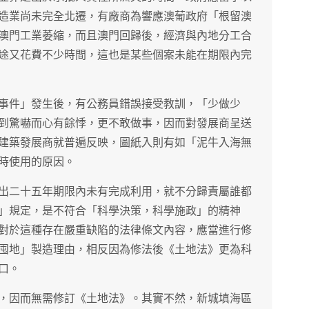
造業尚未完全北遷，有廠商為響應澳葡政府「根留澳
澳門工業萎縮，而且澳門回歸後，經濟與內地分工合
途又花費不少時間，這也是某些個案未能在期限內完
事件」發生後，有公務員錯誤接受教訓，「少做少
到驚嚇而心有餘悸，更不敢做事，因而對發展商呈送
建築發展商就普遍反映，圖紙入則有如「泥牛入海無
時使用的原因。
出二十五年期限內未有完成利用，就不分歸責屬誰都
」規定，是不符合「科學決策，科學施政」的精神
對於這種存在嚴重缺陷的法律條文內容，應當進行修
囤地」製造理由，相反因為修法後《土地法》更為科
口。
，因而無需修訂《土地法》。其實不然，新城填海區