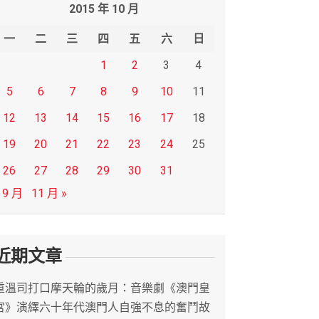
2015 年 10 月
一
二
三
四
五
六
日
1
2
3
4
5
6
7
8
9
10
11
12
13
14
15
16
17
18
19
20
21
22
23
24
25
26
27
28
29
30
31
 9 月
11 月 »
近期文章
重溫司打口摩天輪的歲月：音樂劇《澳門皇
宮》演繹六十年代澳門人自強不息的奮鬥故