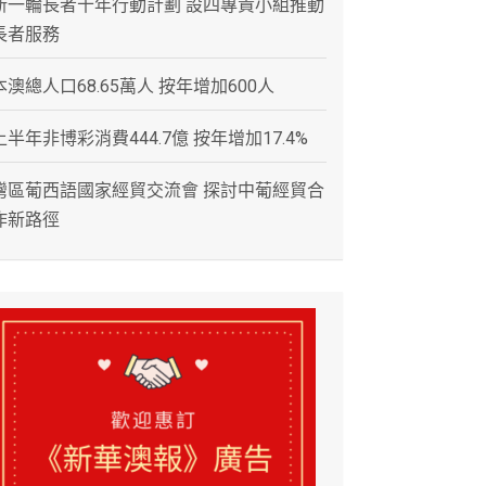
新一輪長者十年行動計劃 設四專責小組推動
長者服務
本澳總人口68.65萬人 按年增加600人
上半年非博彩消費444.7億 按年增加17.4%
灣區葡西語國家經貿交流會 探討中葡經貿合
作新路徑