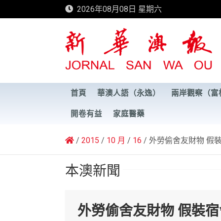
Skip
2026年08月08日 星期六
to
content
新華澳報
首頁
華澳人語（永逸）
兩岸觀察（富
開卷有益
家庭醫藥
2015
10 月
16
外勞偷舍友財物 假
本澳新聞
外勞偷舍友財物 假裝