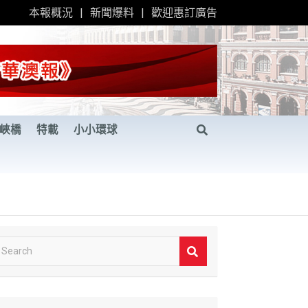
本報概況
新聞爆料
歡迎惠訂廣告
峽橋
特載
小小環球
S