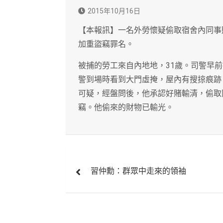
2015年10月16日
【本報訊】一名外勞懷疑偷取宿舍內同事
加重盜竊罪名。
被捕的勞工來自內地地，31歲。司警早
警到場時看到大門虛掩，屋內有搜掠痕跡
可疑，經盤問後，他承認好賭輸清，偷取同
竊。他偷來的財物已輸光。
文
習仲勳：群眾中走來的領袖
章
導
覽