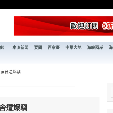
權）
本澳新聞
要聞
百家臺
中華大地
海峽兩岸
海
裝宿舍遭爆竊
e
a
宿舍遭爆竊
r