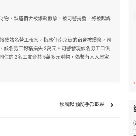
c
h
財物，製造宿舍被爆竊假象，被司警揭發，將被起訴
前接獲該名勞工報案，指氹仔南京街的宿舍被爆竊，司
，該名勞工報稱損失 2萬元。司警發現該名勞工口供
住的 2名工友合共 5萬多元財物，偽裝有人入屋盜
«
秋風起 預防手部乾裂