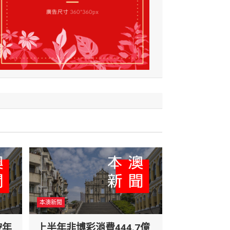
本澳新聞
按年
上半年非博彩消費444.7億