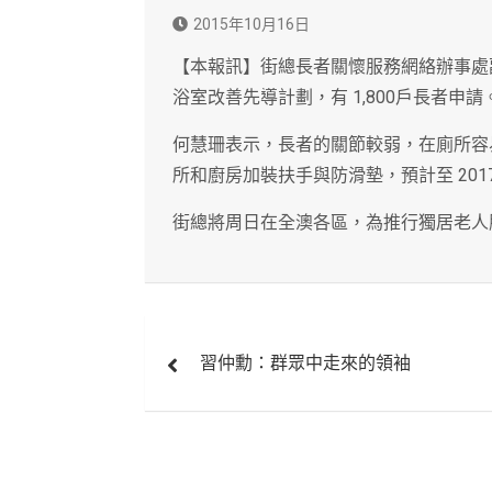
2015年10月16日
【本報訊】街總長者關懷服務網絡辦事處
浴室改善先導計劃，有 1,800戶長者申請
何慧珊表示，長者的關節較弱，在廁所容
所和廚房加裝扶手與防滑墊，預計至 2017
街總將周日在全澳各區，為推行獨居老人
文
習仲勳：群眾中走來的領袖
章
導
覽