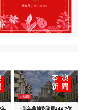
本澳新聞
按年
上半年非博彩消費444.7億