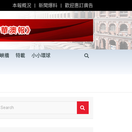
本報概況
新聞爆料
歡迎惠訂廣告
峽橋
特載
小小環球
S