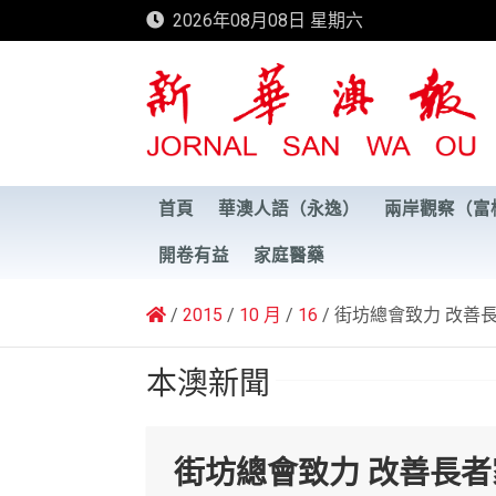
Skip
2026年08月08日 星期六
to
content
新華澳報
首頁
華澳人語（永逸）
兩岸觀察（富
開卷有益
家庭醫藥
2015
10 月
16
街坊總會致力 改善
本澳新聞
街坊總會致力 改善長