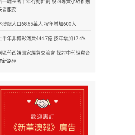
新一輪長者十年行動計劃 設四專責小組推動
長者服務
本澳總人口68.65萬人 按年增加600人
上半年非博彩消費444.7億 按年增加17.4%
灣區葡西語國家經貿交流會 探討中葡經貿合
作新路徑