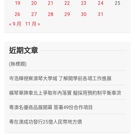
19
20
21
22
23
24
25
26
27
28
29
30
31
« 9 月
11 月 »
近期文章
(無標題)
岑浩輝視察澳琴大學城 了解開學前各項工作進展
橫琴單牌車北上爭取年內落實 擬採用預約制平衡車流
粵澳名優商品展開幕 簽署49份合作項目
粵在澳成功發行25億人民幣地方債