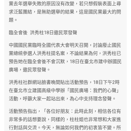
黨去年選舉失敗的原因沒有改變，若只想假裝表面上尋
求泛藍團結，是無助選舉的結果，這是國民黨最大的問
題。
臨全會後 洪秀柱18日邀民眾發聲
中國國民黨臨時全國代表大會明天召開，討論廢止國民
黨總統參選人洪秀柱提名案，不論結果為何，洪秀柱已
預告她在臨全會後不會沉默，18日在臺北市建中辦國民
廣場，邀民眾發聲。
洪秀柱社群網站臉書晚間貼出活動預告，18日下午2時
在臺北市立建國高級中學辦「國民廣場：我們的心聲」
活動，呼籲大家一起站出來，為心中支持理念發聲。
活動預告指出，「各位好朋友：此時此刻，相信各位有
非常多的話想要說，同樣的，柱柱姐也非常想和大家進
行對話與交流。今天，無論如何我們的初衷皆不變。所