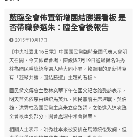
藍臨全會佈置新增團結勝選看板 是
否帶職參選朱：臨全會後報告
2015年10月17日
【中央社臺北16日電】中國國民黨臨時全國代表大會明
天召開，今天佈置會場，陳設與7月19日通過提名洪秀
柱為國民黨總統參選人時大同小異，較顯眼的是新增寫
有「凝聚共識，團結勝選」主題的看板。
國民黨文傳會主委林奕華下午在國父紀念館受訪表示，
明天首先依序由總統馬英九、國民黨前主席連戰、吳伯
雄、洪秀柱及國民黨主席朱立倫致詞，之後進入這次臨
全會最重要部分，開會處理中常會提案。
相關人士表示，洪秀柱本來被安排在馬總統後致詞，但