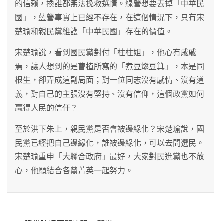
的信賴，換誰都無法挽救選情。綠營想要去掉「中華民
國」，藍營事實上已經不存在，在這個情況下，只有宋
楚瑜和親民黨維護「中華民國」存在的價值。
宋楚瑜說，看到國民黨對付「柱柱姐」，他心有戚戚
焉，讓人想到的是曹植所寫的「煮豆燃豆箕」，本是同
根生，卻弄成這副局面；對一位同志沒有感情、沒有道
義，對自己的主張沒有堅持、沒有信仰，這個政黨如何
贏得人民的信任？
至於洪下朱上，親民黨是否會被邊緣化？宋楚瑜說，國
民黨已經把自己邊緣化，誰被邊緣化，可以去問選民。
宋楚瑜重申「大聯合政府」最好，大家對民進黨也不放
心，他願結合各黨菁英一起努力。
文