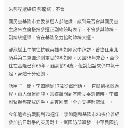
朱郝配選總統 郝龍斌：不會
國民黨基隆市立委參選人郝龍斌，談到是否會與國民黨
主席朱立倫搭擋參選正副總統時表示，不會參與總統、
副總統選舉，會在基隆全力協助總統大選。
郝龍斌上午前往抗戰英雄李如剛家中拜訪，曾擔任東北
騎兵第二軍團少尉軍官的李如剛，民國38年來台，至今
住在基隆已有65年，雖高齡94歲，但說起話來仍中氣十
足，身體十分硬朗。
話匣子一開，李如剛從17歲從軍開始，一直聊到抗戰過
程，兩人侃侃而談，當媒體問到基隆立委選情時，李如
剛緊握郝龍斌的手，豪爽回應「全力支持郝龍斌」。
今年適逢抗戰勝利70週年，李如剛和基隆市20多位曾經
參加抗日戰爭的英勇戰士，獲國防部頒發「中華民國抗