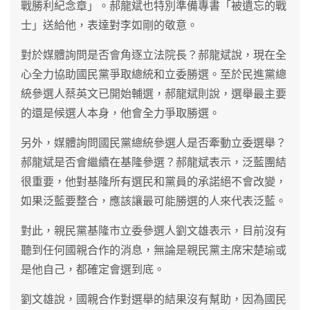
戰勝利紀念章」。郝龍斌也特別準備專書「被遺忘的戰
士」送給他，表達對李如剛的敬意。
對於媒體詢問是否會角逐立法院長？郝龍斌說，現在全
心全力協助國民黨爭取總統和立委勝選。至於民進黨總
統參選人蔡英文已開始輔選，郝龍斌則說，選舉最主要
的還是候選人本身，他會全力爭取勝選。
另外，媒體詢問國民黨總統參選人是否牽動立委選舉？
郝龍斌是否會繼續在基隆參選？郝龍斌表示，泛藍團結
很重要，他對基隆所有選民和黨員的承諾絕不會改變，
如果泛藍要整合，應該讓最可能勝選的人來代表泛藍。
對此，親民黨基隆市立委參選人劉文雄表示，目前沒有
聽到任何國親合作的消息，無論是親民黨主席宋楚瑜或
是他自己，都確定會選到底。
劉文雄說，國親合作對選舉的結果沒有幫助，因為國民