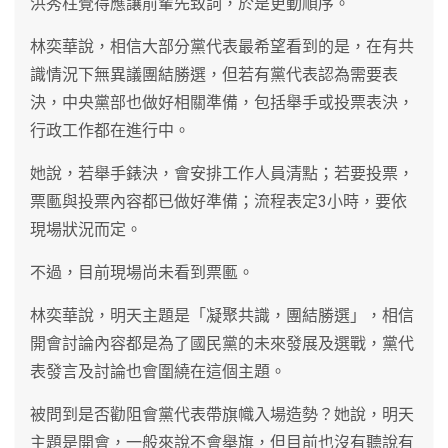
洪秀柱覺得應讓前輩先致詞，於是更動順序。
林奕華說，相信大部分黨代表最希望看到的是，在有共
識情況下無異議團結勝選，但若有黨代表認為需要表
決，中央黨部也做好相關準備，包括舉手或投票表決，
行政工作都在進行中。
她說，若舉手錶決，會安排工作人員清點；若要投票，
票匭與投票內容都已做好準備；流程表定3小時，要依
現場狀況而定。
不過，目前現場尚未看到票匭。
林奕華說，明天主題是「凝聚共識，團結勝選」，相信
開會討論內容都是為了國民黨的未來發展及選戰，黨代
表發言及討論也會圍繞在這個主題。
被問到是否勸阻會黨代表帶旗幟入場造勢？她說，明天
主題是開會，一般來說不會舉旗，但目前也沒有聽說有