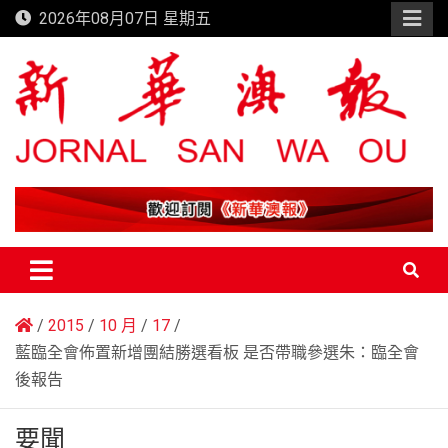
Skip
2026年08月07日 星期五
to
content
新華澳報
2015
10 月
17
藍臨全會佈置新增團結勝選看板 是否帶職參選朱：臨全會
後報告
要聞