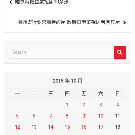
睡覺時把窗簾拉開10釐米
章
導
團體遊行要求增建經屋 政府重申重視居者有其屋
覽
S
e
a
r
2015 年 10 月
c
h
一
二
三
四
五
六
日
1
2
3
4
5
6
7
8
9
10
11
12
13
14
15
16
17
18