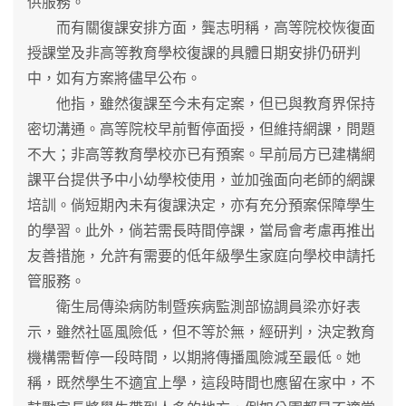
供服務。
而有關復課安排方面，龔志明稱，高等院校恢復面
授課堂及非高等教育學校復課的具體日期安排仍研判
中，如有方案將儘早公布。
他指，雖然復課至今未有定案，但已與教育界保持
密切溝通。高等院校早前暫停面授，但維持網課，問題
不大；非高等教育學校亦已有預案。早前局方已建構網
課平台提供予中小幼學校使用，並加強面向老師的網課
培訓。倘短期內未有復課決定，亦有充分預案保障學生
的學習。此外，倘若需長時間停課，當局會考慮再推出
友善措施，允許有需要的低年級學生家庭向學校申請托
管服務。
衛生局傳染病防制暨疾病監測部協調員梁亦好表
示，雖然社區風險低，但不等於無，經研判，決定教育
機構需暫停一段時間，以期將傳播風險減至最低。她
稱，既然學生不適宜上學，這段時間也應留在家中，不