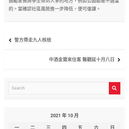
鼓勵家長將學生帶到人多的地方，例如公園都是不適當
的。當確認社區風險進一步降低，便可復課。
文
警方帶走九人核檢
章
導
中酒金寶來住客 醫觀延十月八日
覽
S
e
a
r
2021 年 10 月
c
h
一
二
三
四
五
六
日