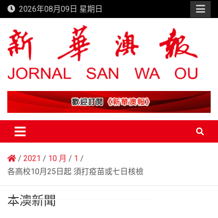
Skip
2026年08月09日 星期日
to
content
新華澳報
2021
10 月
1
各高校10月25日起 須打疫苗或七日核檢
本澳新聞