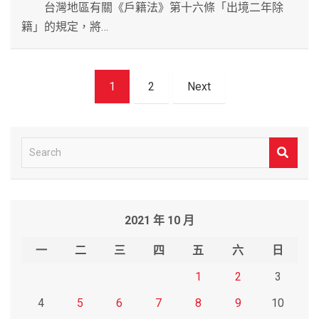
台灣地區有關《戶籍法》第十六條「出境二年除
籍」的規定，將…
文
1
2
Next
章
導
覽
S
e
a
r
2021 年 10 月
c
h
一
二
三
四
五
六
日
1
2
3
4
5
6
7
8
9
10