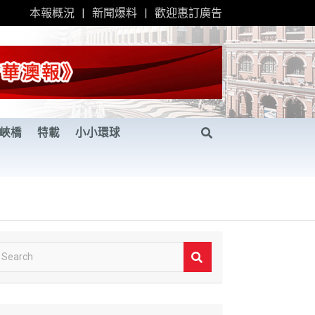
本報概況
新聞爆料
歡迎惠訂廣告
峽橋
特載
小小環球
S