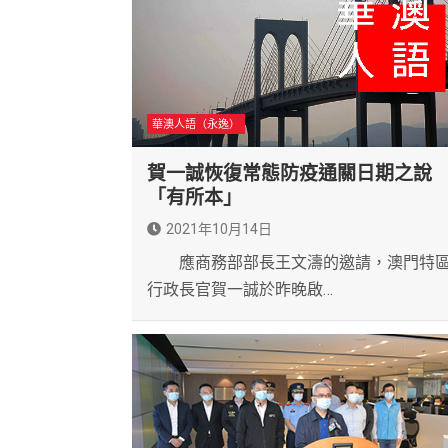
華澳人語（永逸）
賀一誠恢復常態防疫通關日期之說
「有所本」
2021年10月14日
應商務部部長王文濤的邀請，澳門特
行政長官賀一誠於昨晚啟…