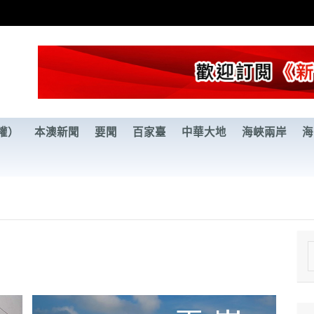
權）
本澳新聞
要聞
百家臺
中華大地
海峽兩岸
海
e
a
r