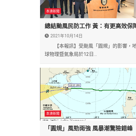
本澳新聞
總結颱風民防工作 黃：有更高效保
2021年10月14日
【本報訊】受颱風「圓規」的影響，
球物理暨氣象局於12日…
本澳新聞
「圓規」風勁雨強 風暴潮驚險錯峰