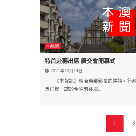
本澳新聞
特首赴穗出席 廣交會開幕式
2021年10月14日
【本報訊】應商務部部長的邀請，行
長官賀一誠於今晚前往廣…
文
1
2
章