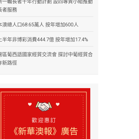
新一輪長者十年行動計劃 設四專責小組推動
長者服務
本澳總人口68.65萬人 按年增加600人
上半年非博彩消費444.7億 按年增加17.4%
灣區葡西語國家經貿交流會 探討中葡經貿合
作新路徑