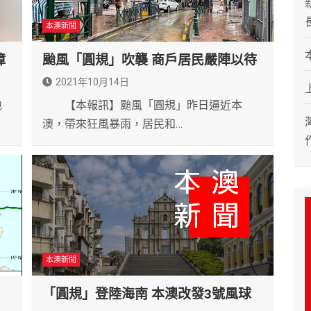
本澳新聞
障
颱風「圓規」吹襲 商戶居民嚴陣以待
2021年10月14日
地
【本報訊】颱風「圓規」昨日逼近本
澳，帶來狂風暴雨，居民和…
本澳新聞
「圓規」登陸海南 本澳改發3號風球