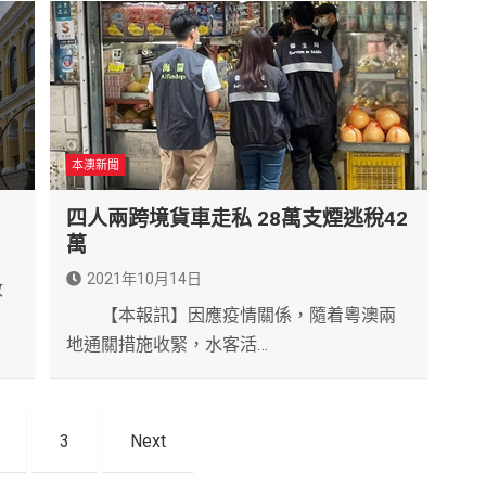
本澳新聞
四人兩跨境貨車走私 28萬支煙逃稅42
萬
2021年10月14日
政
【本報訊】因應疫情關係，隨着粵澳兩
地通關措施收緊，水客活…
3
Next