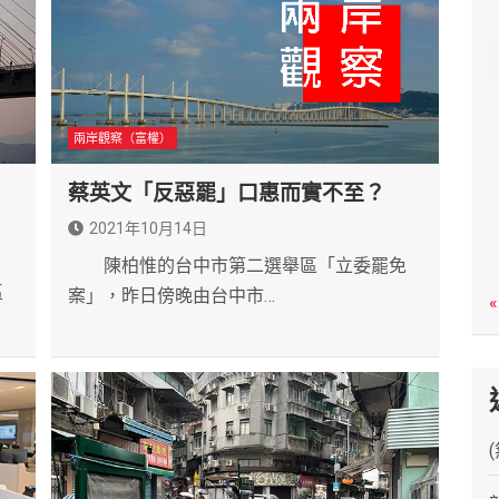
c
h
兩岸觀察（富權）
蔡英文「反惡罷」口惠而實不至？
2021年10月14日
陳柏惟的台中市第二選舉區「立委罷免
區
案」，昨日傍晚由台中市…
«