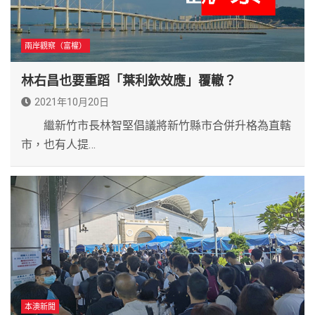
兩岸觀察（富權）
林右昌也要重蹈「葉利欽效應」覆轍？
2021年10月20日
繼新竹市長林智堅倡議將新竹縣市合併升格為直轄
市，也有人提…
本澳新聞