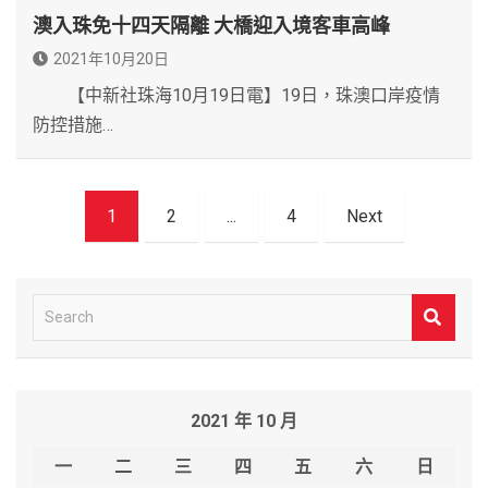
澳入珠免十四天隔離 大橋迎入境客車高峰
2021年10月20日
【中新社珠海10月19日電】19日，珠澳口岸疫情
防控措施…
文
1
2
...
4
Next
章
導
覽
S
e
a
r
2021 年 10 月
c
h
一
二
三
四
五
六
日