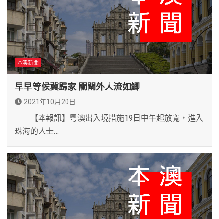
本澳新聞
早早等候冀歸家 關閘外人流如鯽
2021年10月20日
【本報訊】粵澳出入境措施19日中午起放寬，進入
珠海的人士…