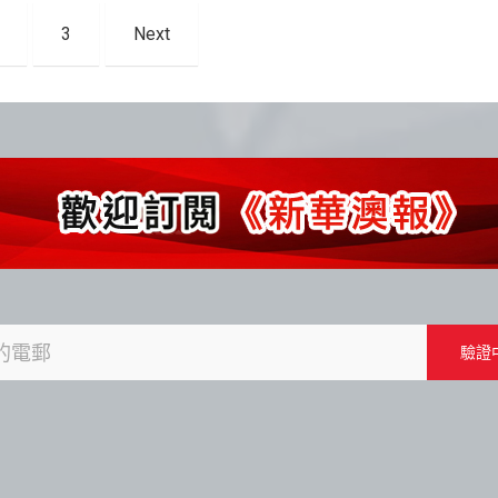
3
Next