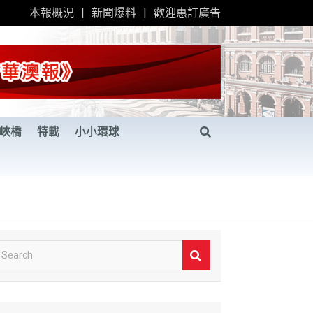
本報概況
新聞爆料
歡迎惠訂廣告
峽橋
特載
小小環球
S