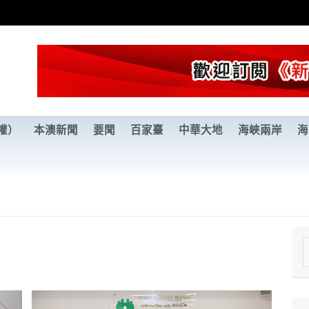
權）
本澳新聞
要聞
百家臺
中華大地
海峽兩岸
海
e
a
r