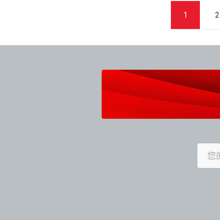
文
1
2
章
導
覽