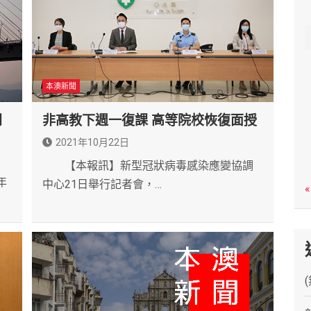
c
h
本澳新聞
問
非高教下週一復課 高等院校恢復面授
2021年10月22日
【本報訊】新型冠狀病毒感染應變協調
年
中心21日舉行記者會，…
«