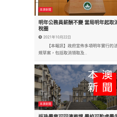
本澳新聞
明年公務員薪酬不變 當局明年起取
稅圈
2021年10月22日
【本報訊】政府宣佈多項明年實行的
規草案，包括取消領取及…
本澳新聞
返珠學童可回澳複課 學校可酌處學