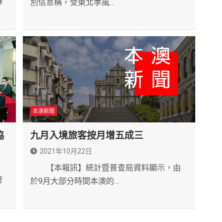
傳
別信息稱，受東北季風…
本澳新聞
協
九月入境旅客按月增五成三
2021年10月22日
【本報訊】統計暨普查局資料顯示，由
府
於9月大部分時間本澳的…