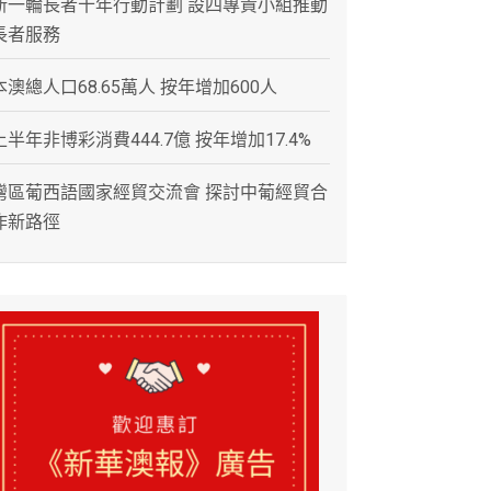
新一輪長者十年行動計劃 設四專責小組推動
長者服務
本澳總人口68.65萬人 按年增加600人
上半年非博彩消費444.7億 按年增加17.4%
灣區葡西語國家經貿交流會 探討中葡經貿合
作新路徑