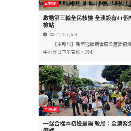
本澳新聞
啟動第三輪全民核檢 全澳設有41個
檢站
2021年10月5日
【本報訊】新型冠狀病毒感染應變協
中心昨日下午宣佈，於4…
本澳新聞
一混合樣本初檢呈陽 教局：全澳緊
停課