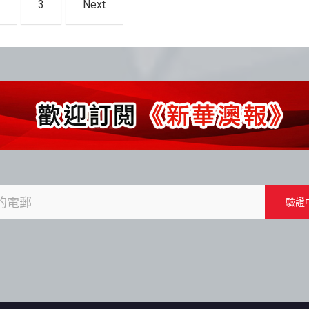
3
Next