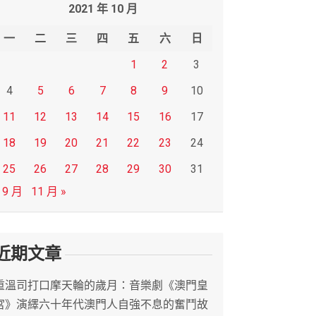
2021 年 10 月
一
二
三
四
五
六
日
1
2
3
4
5
6
7
8
9
10
11
12
13
14
15
16
17
18
19
20
21
22
23
24
25
26
27
28
29
30
31
 9 月
11 月 »
近期文章
重溫司打口摩天輪的歲月：音樂劇《澳門皇
宮》演繹六十年代澳門人自強不息的奮鬥故