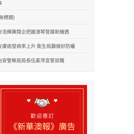
事
(無標題)
岑浩輝冀閩企把握澳琴發展新機遇
皮膚癌發病率上升 衛生局籲做好防曬
治安警察局局長伍素萍宣誓就職