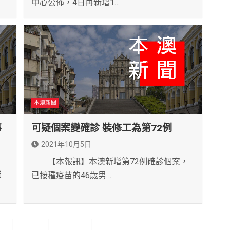
中心公佈，4日再新增1…
本澳新聞
事
可疑個案變確診 裝修工為第72例
2021年10月5日
【本報訊】本澳新增第72例確診個案，
調
已接種疫苗的46歲男…