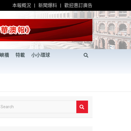
本報概況
新聞爆料
歡迎惠訂廣告
峽橋
特載
小小環球
S