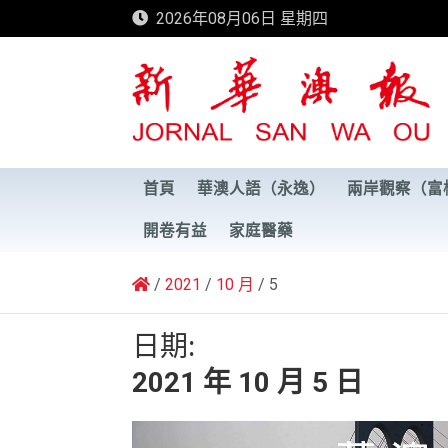
Skip
2026年08月06日 星期四
to
content
新華澳報
首頁
華澳人語（永逸）
兩岸觀察（富
開卷有益
家庭醫藥
2021
10 月
5
日期:
2021 年 10 月 5 日