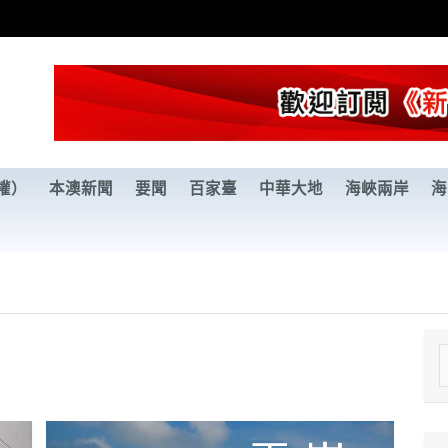
權）
本澳新聞
要聞
百家臺
中華大地
海峽兩岸
海
e
a
r