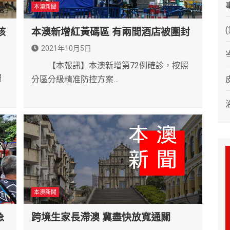
本澳新聞
核
本澳新增紅黃碼區 有兩間酒店被圍封
2021年10月5日
【本報訊】本澳新增第72例確診，按照
調
分區分級精准防控方案…
本澳新聞
急
跨境生家長滯澳 冀盡快放寬通關