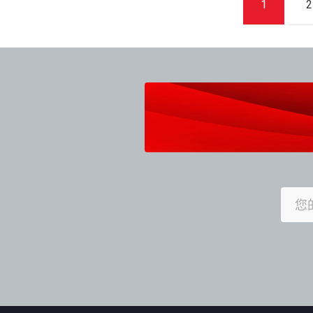
1
2
章
導
覽