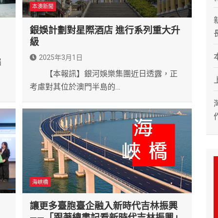
本澳新聞
銀娛計劃對星際酒店 進行系列重大升
級
2025年3月1日
屆
【本報訊】銀河娛樂集團近日透露，正
考慮對其位於澳門半島的…
海峽橋
讓更多臺胞臺企融入新時代吉林振興
——「跟著總書記看新時代吉林振興」