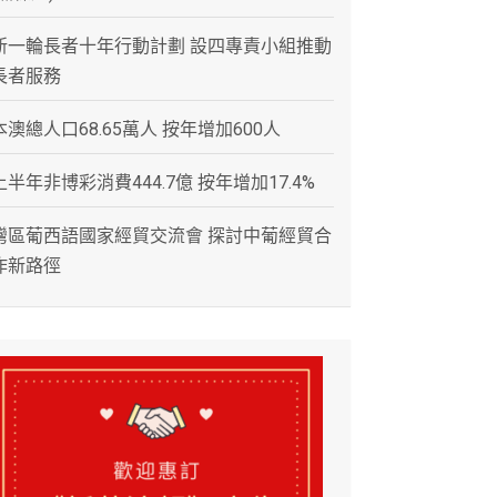
新一輪長者十年行動計劃 設四專責小組推動
長者服務
本澳總人口68.65萬人 按年增加600人
上半年非博彩消費444.7億 按年增加17.4%
灣區葡西語國家經貿交流會 探討中葡經貿合
作新路徑