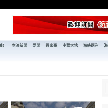
權）
本澳新聞
要聞
百家臺
中華大地
海峽兩岸
海
e
a
r