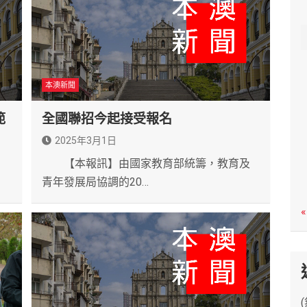
c
h
本澳新聞
範
全國聯招今起接受報名
2025年3月1日
，
​ 【本報訊】由國家教育部統籌，教育及
青年發展局協調的20…
«