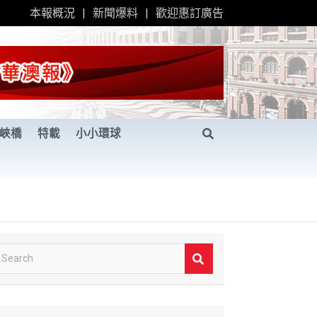
本報概況
新聞爆料
歡迎惠訂廣告
峽橋
特載
小小環球
S