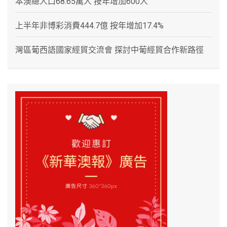
本澳總人口68.65萬人 按年增加600人
上半年非博彩消費444.7億 按年增加17.4%
灣區葡西語國家經貿交流會 探討中葡經貿合作新路徑