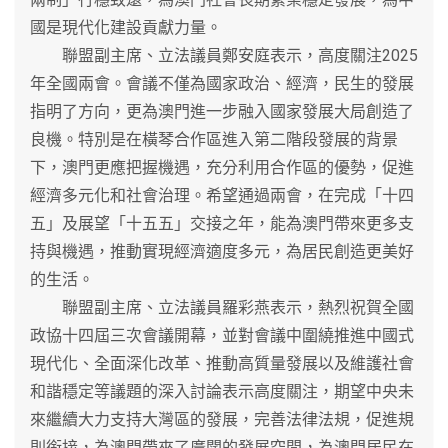
國是現代化建設貢獻力量。
聯盟副主席、立法議員鄭安庭表示，高度關注2025
年全國兩會。會議不僅為國家政治、經濟，民生的發展
指明了方向，更為澳門進一步融入國家發展大局創造了
良機。特別是在橫琴合作區進入第二階段發展的背景
下，澳門更應把握機遇，充分利用合作區的優勢，促進
經濟多元化和社會治理。希望通過兩會，在完成「十四
五」及展望「十五五」交接之年，能為澳門帶來更多支
持與機遇，推動實現經濟適度多元，為居民創造更美好
的生活。
聯盟副主席、立法議員羅彩燕表示，熱烈祝賀全國
政協十四屆三次會議開幕，並對會議中圍繞推進中國式
現代化、全面深化改革、推動高質量發展以及維護社會
和諧穩定等議題的深入討論表示高度關注，期望中央未
來繼續大力支持大灣區的發展，完善法律法規，促進規
則銜接，為澳門帶來了廣闊的發展空間，為澳門居民在