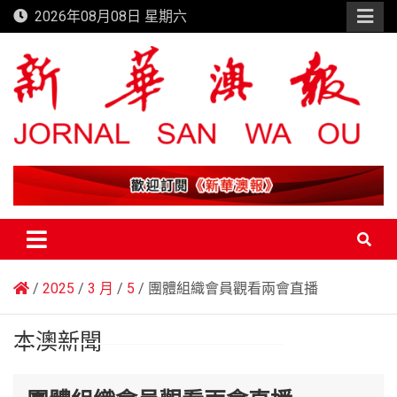
Skip
2026年08月08日 星期六
to
content
新華澳報
2025
3 月
5
團體組織會員觀看兩會直播
本澳新聞