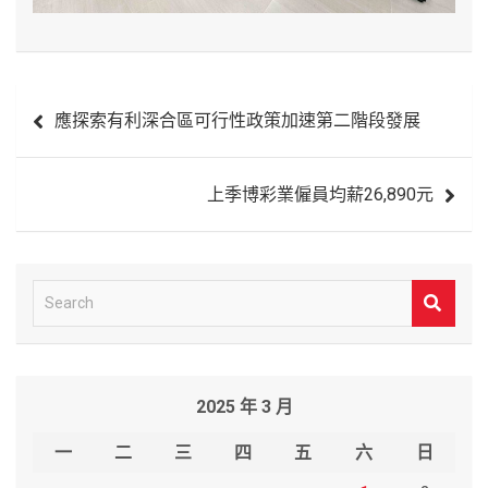
文
應探索有利深合區可行性政策加速第二階段發展
章
導
上季博彩業僱員均薪26,890元
覽
S
e
a
r
2025 年 3 月
c
h
一
二
三
四
五
六
日