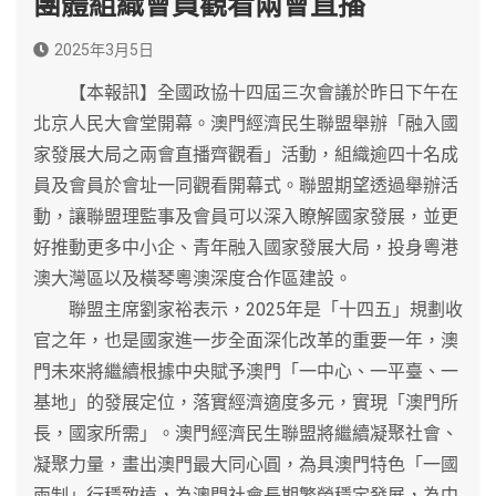
團體組織會員觀看兩會直播
2025年3月5日
【本報訊】全國政協十四屆三次會議於昨日下午在
北京人民大會堂開幕。澳門經濟民生聯盟舉辦「融入國
家發展大局之兩會直播齊觀看」活動，組織逾四十名成
員及會員於會址一同觀看開幕式。聯盟期望透過舉辦活
動，讓聯盟理監事及會員可以深入瞭解國家發展，並更
好推動更多中小企、青年融入國家發展大局，投身粵港
澳大灣區以及橫琴粵澳深度合作區建設。
聯盟主席劉家裕表示，2025年是「十四五」規劃收
官之年，也是國家進一步全面深化改革的重要一年，澳
門未來將繼續根據中央賦予澳門「一中心、一平臺、一
基地」的發展定位，落實經濟適度多元，實現「澳門所
長，國家所需」。澳門經濟民生聯盟將繼續凝聚社會、
凝聚力量，畫出澳門最大同心圓，為具澳門特色「一國
兩制」行穩致遠，為澳門社會長期繁榮穩定發展，為中