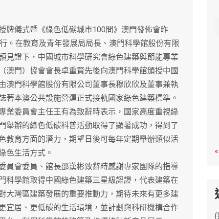
c
h
牌儀式暨《綠色低碳城市100問》澳門發佈會昨
舉行。在教育及青年發展局局長、澳門科學館股份有限
頴見證下，中國城市科學研究會綠色建築與節能專業
（澳門）協會會長卓重賢先後向澳門科學館頒授中國
由澳門科學館股份有限公司董事長穆欣欣及董事兼執
誌著本澳公共設施營運正式接軌國家綠色建築標準。
業委員會主任王有為致辭時表示，國家高度重視綠
門舉辦的綠色低碳科普活動取得了顯著成功，得到了
色教育方面的潛力，期望日後可每年定期舉辦類似活
«
綠色生活方式。
員會委員、館長邵漢彬致辭時感謝專家團隊的指導
門科學館取得中國綠色建築三星級認證，代表建築在
對大灣區建築發展的重要推動力，期待未來有更多建
更宜居、更低碳的生活環境，並計劃與科研機構合作