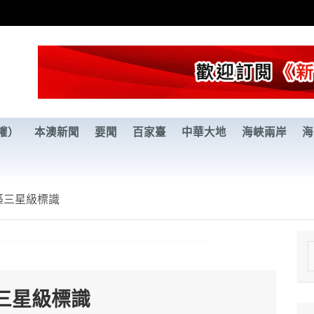
權）
本澳新聞
要聞
百家臺
中華大地
海峽兩岸
海
築三星級標識
e
a
三星級標識
r