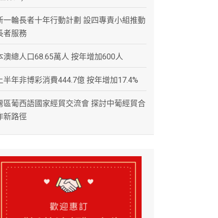
新一輪長者十年行動計劃 設四專責小組推動
長者服務
本澳總人口68.65萬人 按年增加600人
上半年非博彩消費444.7億 按年增加17.4%
灣區葡西語國家經貿交流會 探討中葡經貿合
作新路徑