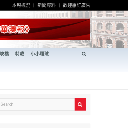
本報概況
新聞爆料
歡迎惠訂廣告
峽橋
特載
小小環球
S