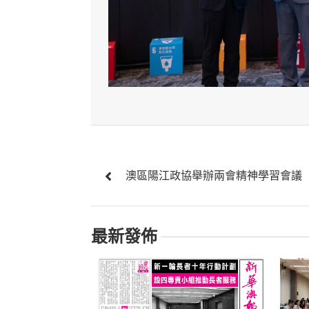
文
澳區陽江政協舉辦兩會精神學習會議
章
導
最新發佈
覽