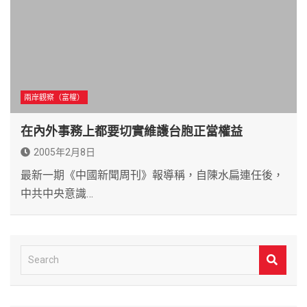
兩岸觀察（富權）
在內外事務上都要切實維護台胞正當權益
2005年2月8日
最新一期《中國新聞周刊》報導稱，自陳水扁連任後，
中共中央意識…
S
e
a