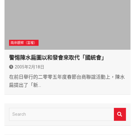
兩岸觀察（富權）
警惕陳水扁圖以和發會來取代「國統會」
2005年2月18日
在前日舉行的二零零五年度春節台商聯誼活動上，陳水
扁提出了「新…
S
e
a