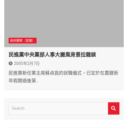
兩岸觀察（富權）
民進黨中央黨部人事大搬風背景拉雜談
2005年2月7日
民進黨新任黨主席蘇貞昌的就職儀式，已定於在農曆新
年假期過後第…
S
e
a