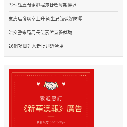
岑浩輝冀閩企把握澳琴發展新機遇
皮膚癌發病率上升 衛生局籲做好防曬
治安警察局局長伍素萍宣誓就職
28個項目列入新批非遺清單