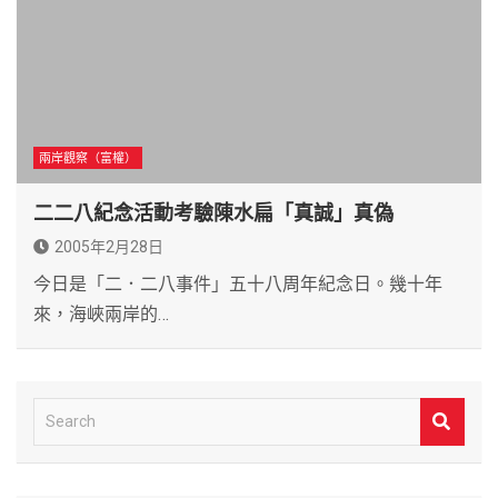
兩岸觀察（富權）
二二八紀念活動考驗陳水扁「真誠」真偽
2005年2月28日
今日是「二．二八事件」五十八周年紀念日。幾十年
來，海峽兩岸的…
S
e
a