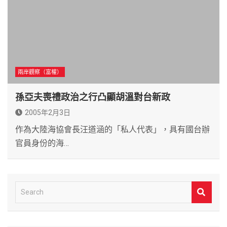
兩岸觀察（富權）
孫亞夫喪禮政治之行凸顯胡溫對台新政
2005年2月3日
作為大陸海協會長汪道涵的「私人代表」，具有國台辦
官員身份的海…
S
e
a