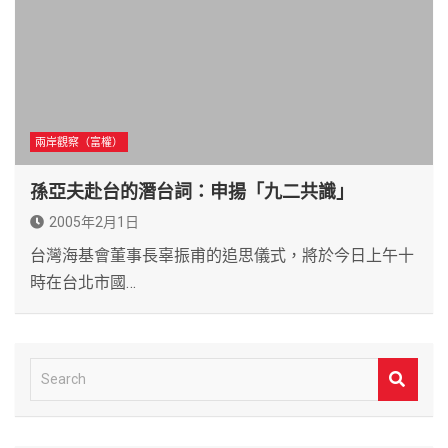
兩岸觀察（富權）
孫亞夫赴台的潛台詞：申揚「九二共識」
2005年2月1日
台灣海基會董事長辜振甫的追思儀式，將於今日上午十
時在台北市國…
S
e
a