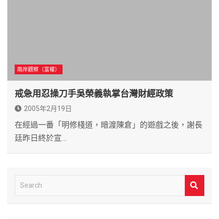
兩岸觀察（富權）
戒急用忍操刀手吳榮義執掌台灣財經政策
2005年2月19日
在經過一番「明修棧道，暗渡陳倉」的遊戲之後，謝長
廷昨日終於宣…
S
e
a