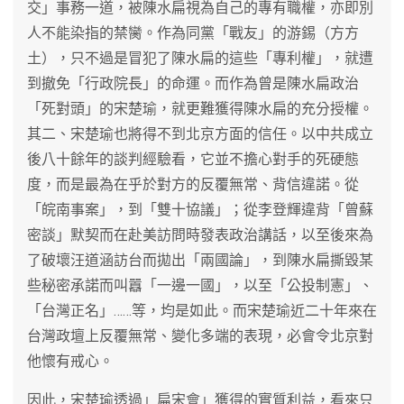
交」事務一道，被陳水扁視為自己的專有職權，亦即別
人不能染指的禁臠。作為同黨「戰友」的游錫（方方
土），只不過是冒犯了陳水扁的這些「專利權」，就遭
到撤免「行政院長」的命運。而作為曾是陳水扁政治
「死對頭」的宋楚瑜，就更難獲得陳水扁的充分授權。
其二、宋楚瑜也將得不到北京方面的信任。以中共成立
後八十餘年的談判經驗看，它並不擔心對手的死硬態
度，而是最為在乎於對方的反覆無常、背信違諾。從
「皖南事案」，到「雙十協議」；從李登輝違背「曾蘇
密談」默契而在赴美訪問時發表政治講話，以至後來為
了破壞汪道涵訪台而拋出「兩國論」，到陳水扁撕毀某
些秘密承諾而叫囂「一邊一國」，以至「公投制憲」、
「台灣正名」……等，均是如此。而宋楚瑜近二十年來在
台灣政壇上反覆無常、變化多端的表現，必會令北京對
他懷有戒心。
因此，宋楚瑜透過」扁宋會」獲得的實質利益，看來只