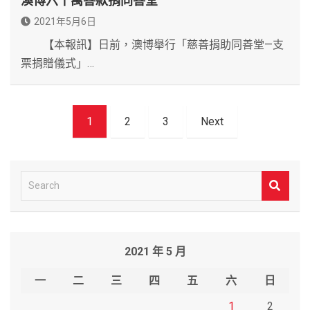
澳博六十萬善款捐同善堂
2021年5月6日
【本報訊】日前，澳博舉行「慈善捐助同善堂—支
票捐贈儀式」…
文
1
2
3
Next
章
導
覽
S
e
a
r
2021 年 5 月
c
h
一
二
三
四
五
六
日
1
2