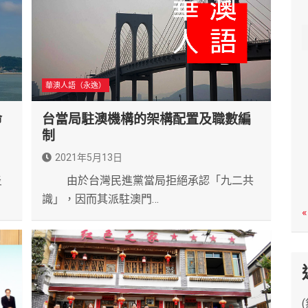
c
h
華澳人語（永逸）
命
台當局駐澳機構的架構配置及職數編
制
2021年5月13日
炎
由於台灣民進黨當局拒絕承認「九二共
識」，因而其派駐澳門…
«