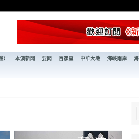
權）
本澳新聞
要聞
百家臺
中華大地
海峽兩岸
海
e
a
r