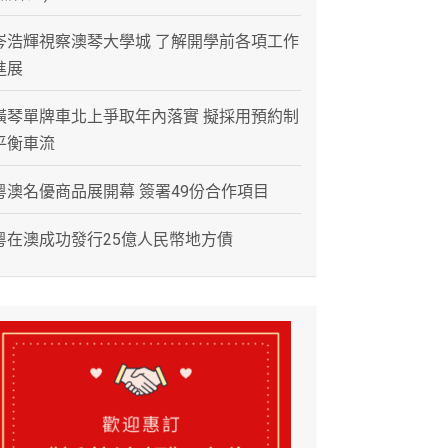
岑浩輝視察澳琴大學城 了解開學前各項工作
進展
橫琴單牌車北上爭取年內落實 擬採用預約制
平衡車流
粵澳名優商品展開幕 簽署49份合作項目
粵在澳成功發行25億人民幣地方債