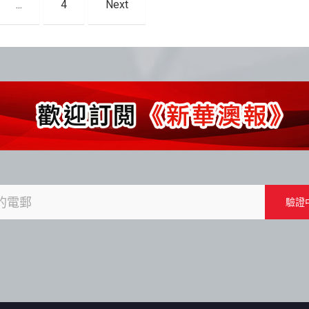
...
4
Next