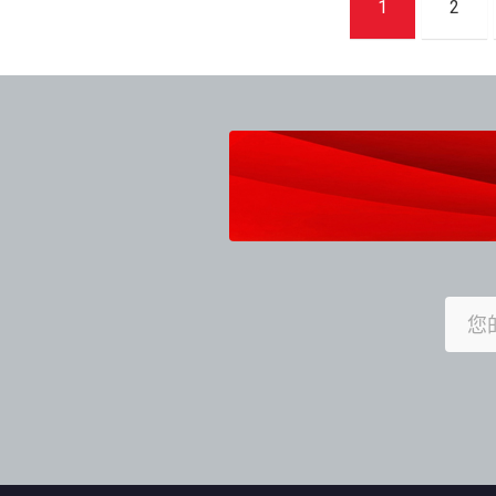
1
2
章
導
覽