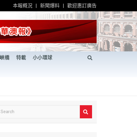
本報概況
新聞爆料
歡迎惠訂廣告
峽橋
特載
小小環球
S