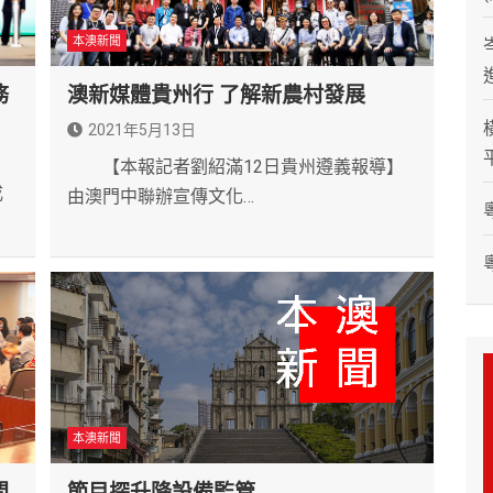
本澳新聞
務
澳新媒體貴州行 了解新農村發展
2021年5月13日
【本報記者劉紹滿12日貴州遵義報導】
成
由澳門中聯辦宣傳文化…
本澳新聞
問
節目探升降設備監管