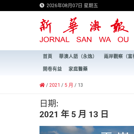
Skip
2026年08月07日 星期五
to
content
新華澳報
首頁
華澳人語（永逸）
兩岸觀察（富
開卷有益
家庭醫藥
2021
5 月
13
日期:
2021 年 5 月 13 日