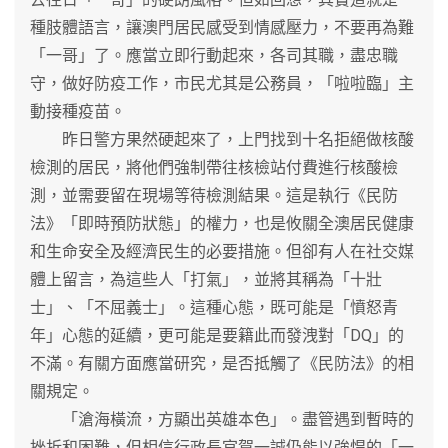
種肢體語言，讓澳門居民感受到情感壓力，不要再為難
「一哥」了。應當立即行動起來，各司其職，盡忠職
守，做好防疫工作，市民尤其是公務員，「啦啦臨」主
動接種疫苗。
昨日警方果然硬起來了，上門找到十名拒絕做核酸
檢測的居民，將他們強制帶往核檢站付費進行核酸檢
測，並需要留在現場等待檢測結果。這是執行《民防
法》「即時預防狀態」的權力，也是攸關全澳居民健康
和生命安全及經濟民生的必要措施。但卻有人在社交媒
體上留言，為這些人「打氣」，並將其稱為「十壯
士」、「不屈義士」。這種心態，既可能是「憤怒青
年」心態的延續，更可能是要籍此而發洩對「DQ」的
不滿。有關方面應當研究，是否抵觸了《民防法》的相
關規定。
「滄海橫流，方顯出英雄本色」。盡管遇到暫時的
挫折和困難，但相信行政長官賀一誠仍能以強悍的「一