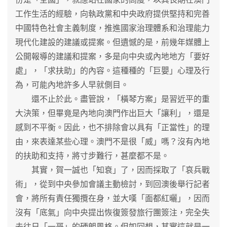
工作生活的經驗，向執政黨和中央政府提供堅持和完善
中國特色社會主義制度，推進國家治理體系和治理能力
現代化建設的建議或提案。但遺憾的是，前幾年媒體上
公開報導的建議和提案，多是向中央或內地地方「要好
處」，「求扶助」的內容。這種種的「巨嬰」心理及行
為，可能內地許多人早就側目。
還不止於此。盡管說，「橫琴方案」是習近平的重
大決策，但畢竟是內地向澳門作出巨大「讓利」，還是
感到不平衡。因此，也不排除會以具有「正當性」的理
由，來表達某些心理。澳門不是很「威」嗎？沒有內地
的扶助和支持，將寸步難行，甚麼都不是。
其實，賀一誠也「知衰」了，因而採取了「哀兵戰
術」，從到中央參加會議主動檢討，到回澳後舉行記者
會，將所有責任獨攬在身，並大嘆「面都紅曬」，因而
沒有「底氣」向中央提出恢復簽發旅行團簽注，完全失
去往日「一哥」的硬朗風格。但如回想，其實這就是一