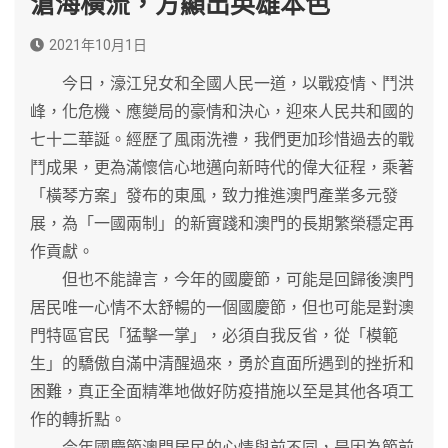
滄海橫流，方顯出英雄本色
2021年10月1日
今日，濠江兒女和全國人民一道，以戰疫情、鬥洪
峰，化危機、應變局的豪情和決心，迎來人民共和國的
七十二華誕。經歷了風雨洗禮，我們更加珍惜過去的戰
鬥成果，更為滿懷信心地邁向新時代的偉大征程，乘著
「橫琴方案」發布的東風，致力推進澳門產業多元發
展，為「一國兩制」的新實踐和澳門的長期繁榮穩定再
作貢獻。
但也不能諱言，今年的國慶節，可能是回歸後澳門
居民唯一心情不太舒暢的一個國慶節，但也可能是對澳
門特區官民「猛擊一掌」，必須自我反省，從「模範
生」的驕傲自滿中清醒過來，勇於直面所遇到的挫折和
困難，真正全面精準地做好防疫措施以至是其他各項工
作的轉折點。
今年國慶節澳門居民的心情與前不同，是因為節前