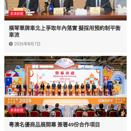
本澳新聞
橫琴單牌車北上爭取年內落實 擬採用預約制平衡
車流
2026年8月7日
本澳新聞
粵澳名優商品展開幕 簽署49份合作項目