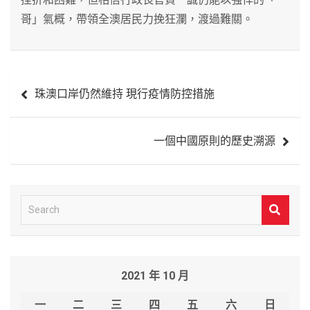
哥」氣概，帶領全澳居民力挽狂瀾，渡過難關。
文
珠澳口岸仍然維持 現行疫情防控措施
章
導
一個中國原則的歷史溯源
覽
S
e
a
r
2021 年 10 月
c
h
一
二
三
四
五
六
日