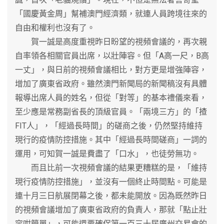
「國慶黃金周」幫補澳門經濟類，就連人員跨境往來的
自由和權利也沒有了。
賀一誠是高度重視昨日盼望的視頻會議的，再次親
自率領各相關官員出席，以壯陣容。但「A高一尺，B高
一丈」，與日前的視頻會議相比，對方更是增強陣容，
增加了廣東省政府。雖然澳門新聞局的新聞稿沒有具體
報導出席人員的姓名，但從「對等」的基本禮儀來看，
至少應是常務副省長的頂級官員。「兩境三方」的「揸
FIT人」，「經過長時間」的磋商之後，仍然堅持維持
現行的疫情防控措施。其中「經過長時間磋商」一詞的
運用，可知賀一誠是費盡了「口水」，也徒勞無功。
而且比前一次視頻會議的結果更糟糕的是，「維持
現行疫情防控措施」，並沒有一個終止時間點。可能是
連十月三日航展閉幕之後，都未能開放。因為既然昨日
的視頻會議增加了廣東省政府的負責人，那就「點止壯
容咁簡單」，可能還要確保第一百三十屆廣州交易會的