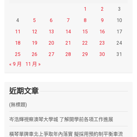
1
2
3
4
5
6
7
8
9
10
11
12
13
14
15
16
17
18
19
20
21
22
23
24
25
26
27
28
29
30
31
« 9 月
11 月 »
近期文章
(無標題)
岑浩輝視察澳琴大學城 了解開學前各項工作進展
橫琴單牌車北上爭取年內落實 擬採用預約制平衡車流