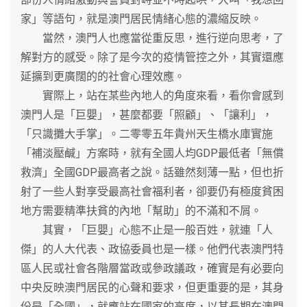
家」等語句，就是澳門居民情緒心態的濃縮反映。
當然，澳門人也應當從重反思，進行逆向思考，了
解對方的感受。除了是今次的疫情管控之外，其實還應
延擴到更廣闊的的社會心理效應。
實際上，站在某些內地人的角度來看，看你會感到
澳門人是「巨嬰」，甚麼都要「照顧」、「讓利」，
「只識攤大手掌」。二零零五年貴州天生橋水庫實施
「補淡壓鹹」方案時，就有全國人均GDP最低者「無償
救濟」全國GDP最高者之說。話雖然刻薄一點，但也折
射了一些人對享受最高社會福利者，卻要仍有極度貧困
地方需要精準扶貧的內地「幫助」的不滿和不屑。
其實，「巨嬰」心態不止是一般百姓，就連「人
傑」的人大代表、政協委員也是一樣。他們代表澳門特
區人民或社會各階層當政或參政議政，確實是有必要向
中央反映澳門居民的心聲和要求，但更重要的是，其身
份是「全國」，就應站在國家的高度，以其長期在澳門