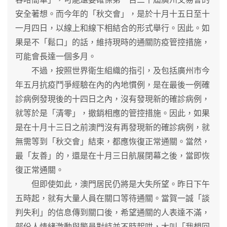
安全著想。而今年的「秋交會」，是於十月十五日至十
一月四日，以線上和線下相結合的形式舉行。因此。如
果是不「鬆口」的話，維持現時的通關防疫管控措施，
可能會長達一個多月。
不過，按照世界衛生組織的指引，及包括廣州市今
年五月抗疫鬥爭經驗在內的內地慣例，是在最後一例確
診病例發現後的十四日之內，沒有發現新的確診病例，
就等於是「清零」，撤銷相應的管控措施。因此，如果
是在十月十三日之前澳門沒有再發現新的確診病例，就
無需等到「秋交會」結束，都應恢復正常通關。當然，
最「友善」的，還是在十月三日航展閉幕之後，當即恢
復正常通關。
但即使如此，澳門居民仍將是大失所望。昨日下午
五時起，就有大量人員在關口等待通關。當賀一誠「談
判失利」的信息傳到關口後，希望通關的人表達不滿，
部份人情緒激動與警員對峙並不時起哄，大叫「我想回