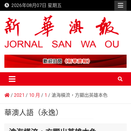
Skip
2026年08月07日 星期五
to
content
新華澳報
2021
10 月
1
滄海橫流，方顯出英雄本色
華澳人語（永逸）