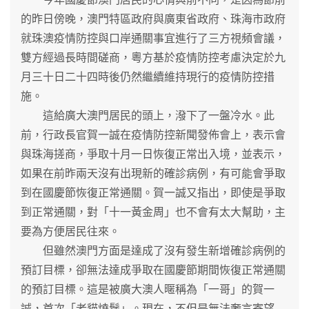
的昨日傍晚，澳門特區政府與廣東省政府、珠海市政府
就珠澳疫情防控與口岸通關事宜進行了三方視頻會議，
雙方經過長時間磋商，粵方基於疫情防控考慮決定於九
月三十日二十四時後仍然繼續維持現行的疫情防控措
施。
這給廣大澳門居民的頭上，潑下了一盤冷水。此
前，行政長官賀一誠在疫情防控新聞發佈會上，表示會
與珠海搓商，爭取十月一日恢復正常出入境，並表示，
如果在前昨兩天沒有出現新的確診病例，有可能會爭取
到在國慶節恢復正常通關。賀一誠又指出，即使是爭取
到正常通關，對「十一黃金周」也不會有太大幫助，主
要為方便居民往來。
但雖然澳門方面是達成了沒有發生新增確診病例的
預訂目標，卻無法達成爭取在國慶節期間恢復正常通關
的預訂目標。這是被廣大澳人暱稱為「一哥」的賀一
誠，首次「老貓燒鬚」。現在，不但是無法奢言寄望