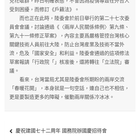
兒花敬群，昨日明確表態，不會因為疫情導致在外台人
受到困擾，而修訂《戶籍法》。
而也正在此時，陸委會於前日舉行的第二十七次委
員會會議，討論通過《〈兩岸人民關係條例〉第九條、
第九十一條修正草案》，內容主要爲嚴格管控台灣核心
關鍵技術人員前往大陸，防止台灣産業及技術不當外
流，危及「國家安全」和利益。陸委會通過的這項修法
草案報請「行政院「」核准後，還將轉往「立法院」審
議。
看來，台灣當局尤其是陸委會所期盼的兩岸交流
「春暖花開」，本身就是一句空話，連自己也不相信，
更是要製造更多的障礙，催動兩岸關係冷冰冰。
文
慶祝建國七十二周年 國務院辦國慶招待會
章