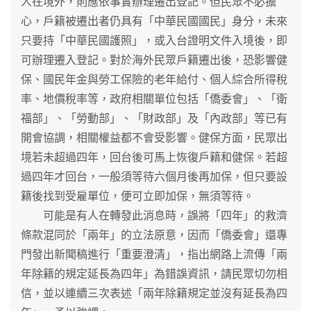
人在境外，則應依事實辦理遷出登記。但民眾不必擔
心，戶籍被遷出者仍具有「中華民國國民」身分，未來
只要持「中華民國護照」，或入台證明文件入境後，即
可辦理遷入登記。對於海外民眾戶籍遷出後，恐影響健
保、國民年金與勞工保險的老年給付、個人綜合所得稅
率、地價稅率等，政府相關單位包括「僑委會」、「衛
福部」、「勞動部」、「財政部」及「內政部」等已有
開會協調，相關權益都不會受影響。健保方面，民眾出
境若未超過四年，回台後可馬上恢復戶籍和健保。若超
過四年才回台，一般須等待六個月後再加保，但只要設
籍後找到受雇單位，便可立即加保，無須等待。
可能是有人在轉發此消息時，誤將「四年」的救濟
條款混同於「兩年」的立法原意，因而「僑委會」還專
門發出新聞稿進行「重要澄清」，指出網路上流傳「兩
年除籍的規定延長為四年」為錯誤資訊，請民眾切勿相
信，並以連續三次表述「兩年除籍規定並沒有延長為四