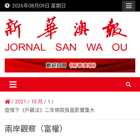
Skip
2026年08月09日 星期日
to
content
新華澳報
2021
10 月
1
疫情下《戶籍法》二年條款負面影響重大
兩岸觀察（富權）