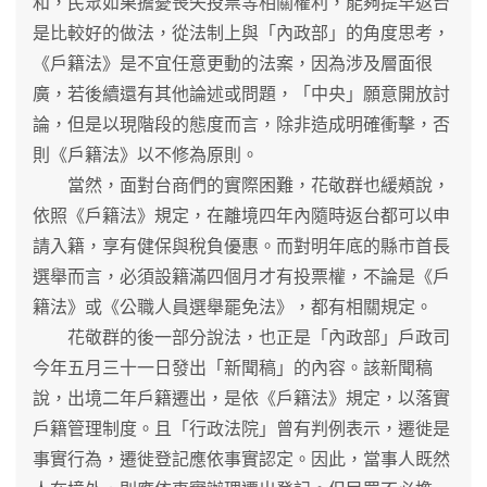
和，民眾如果擔憂喪失投票等相關權利，能夠提早返台
是比較好的做法，從法制上與「內政部」的角度思考，
《戶籍法》是不宜任意更動的法案，因為涉及層面很
廣，若後續還有其他論述或問題，「中央」願意開放討
論，但是以現階段的態度而言，除非造成明確衝擊，否
則《戶籍法》以不修為原則。
當然，面對台商們的實際困難，花敬群也緩頰說，
依照《戶籍法》規定，在離境四年內隨時返台都可以申
請入籍，享有健保與稅負優惠。而對明年底的縣市首長
選舉而言，必須設籍滿四個月才有投票權，不論是《戶
籍法》或《公職人員選舉罷免法》，都有相關規定。
花敬群的後一部分說法，也正是「內政部」戶政司
今年五月三十一日發出「新聞稿」的內容。該新聞稿
說，出境二年戶籍遷出，是依《戶籍法》規定，以落實
戶籍管理制度。且「行政法院」曾有判例表示，遷徙是
事實行為，遷徙登記應依事實認定。因此，當事人既然