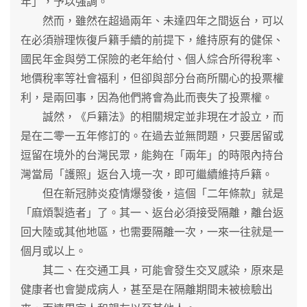
年」，予以強調。
然而，雖然在超過兩年、未達四年之間返台，可以
在必須辦理恢復戶籍手續的前提下，維持原有的健保、
國民年金與勞工保險的老年給付、個人綜合所得稅率、
地價稅率等社會福利，但卻與部分台商所關心的投票權
利，是兩回事，因為他們將會為此而喪失了投票權。
誠然，《戶籍法》的相關規定並非現在才設立，而
是在二零一五年修訂的。在過去並無問題，只要居留或
逗留在境外的台灣民眾，能夠在「兩年」的時限內持台
灣當局「護照」返台入境一次，即可繼續維持戶籍。
但在新冠肺炎疫情爆發後，這個「二年條款」就是
「麻煩製造者」了。其一、返台必須接受隔離，離台返
回大陸或其他地區，也需要隔離一次，一來一往就是一
個月或以上。
其二、在交通工具，可能會發生交叉感染，原來是
健康者也會變成病人，甚至是在隔離期間未被檢驗出