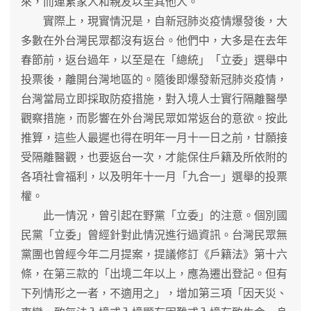
來，而連累家人和親友以至其他人。
實際上，現實情況是，自新冠肺炎疫情爆發後，大
多數在外台灣民眾都沒有返台。他們中，大多是在去年
春節前，返台過年，以至是在「總統」「立委」選舉中
投票後，離開台灣地區的。隨後即爆發新冠肺炎疫情，
台灣當局立即採取防疫措施，對入境人士實行隔離醫學
觀察措施，而影響在外台灣民眾如常返台的意欲。按此
推算，這些人最遲也得在明年一月十一日之前，甘願接
受隔離醫觀，也要返台一次，才能保住戶籍及所依附的
各項社會福利，以及明年十一月「九合一」選舉的投票
權。
此一情況，曾引起在野黨「立委」的注意。個別國
民黨「立委」曾經針對此情況進行過資訊。台灣民眾無
黨團也曾經今年二月提案，提議修訂《戶籍法》第十六
條，在第三款的「出境二年以上，應為遷出登記。但有
下列情形之一者，不適用之」，增加第三項「因天災、