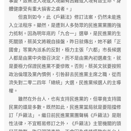
事變，致無法入境或入境顯有困難或入境有致生命、身
體健康受有重大損害之虞者。」
但直到如今，此《戶籍法》修訂法案，仍然未能進
入立法程序。顯然，是遭到人多勢眾的民進黨黨團的強
力抵制。因為明年底的「九合一」選舉，是民進黨的生
死關頭，蔡英文將親自操盤，昨日就傳出，她不顧「正
國會」等黨內派系的反對，極力主張「六都」市長候選
人都是由黨中央徵召決定，而不是由黨內初選產生，就
是要極力保證民進黨不要慘敗。否則，蔡英文就要按照
政治倫理及黨內慣例，引咎辭去民進黨主席之職，從而
流失對二零二四年「總統」大選，民進黨候選人的主導
權。
雖然在外台人，也有支持民進黨的，但畢竟支持國
民黨的還是多數。既然如此，民進黨當局就是要阻擋修
訂「戶籍法」。繼日前民進黨黨團聲稱《戶籍法》是剛
性法律，不宜輕易修訂之外，《戶籍法》主管機關的頭