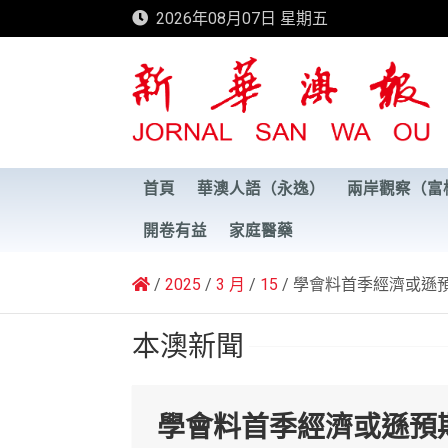
Skip
2026年08月07日 星期五
to
content
新華澳報
首頁
華澳人語（永逸）
兩岸觀察（富
開卷有益
家庭醫藥
2025
3 月
15
學會料首季經濟或遜預
本澳新聞
學會料首季經濟或遜預