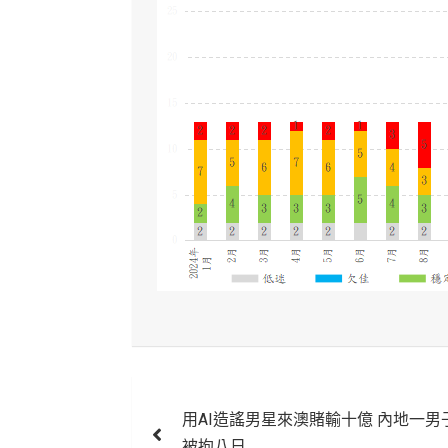
文
用AI造謠男星來澳賭輸十億 內地一男
章
被拘八日