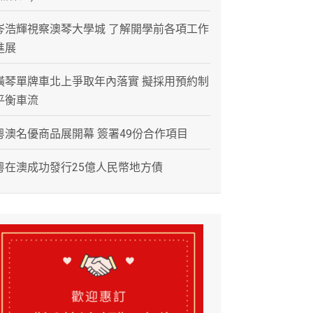
岑浩輝視察澳琴大學城 了解開學前各項工作
進展
橫琴單牌車北上爭取年內落實 擬採用預約制
平衡車流
粵澳名優商品展開幕 簽署49份合作項目
粵在澳成功發行25億人民幣地方債