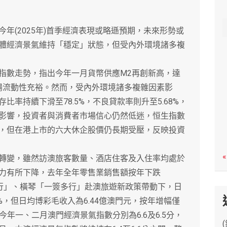
c
h
(2025年)首季經濟表現或略遜預期，未來形勢或
體經濟景氣維持「穩定」狀態，但受內外環境諸多複
數走勢，指出今年一月貨幣供應M2再創新高，達
示市場流動性充裕。然而，受內外環境諸多複雜因素影
率持續下滑至78.5%，不良貸款率則升至5.68%，
影響，投資者與消費者市場信心仍然低迷，恒生指數
，但在港上市的六大休企股價仍長期受壓，反映投資
«
變，雖然訪澳旅客數量、酒店住客及入住率均處於
力有所下降，去年全年零售業銷售額按年下跌
一行」、橫琴「一簽多行」赴澳旅遊新政策帶動下，日
3%，但日均博彩毛收入為6.44億澳門元，按年增幅僅
今年一、二月澳門經濟景氣指數分別為6.6及6.5分，