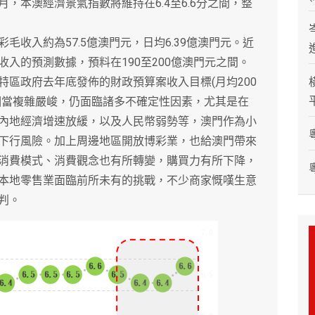
，本澳經濟景氣指數將維持在6.4至6.6分之間，整
入約為57.5億澳門元，日均6.39億澳門元。近
入的預測數據，預料在190至200億澳門元之間。
區政府去年底發佈的財政預算案收入目標(月均200
相當複雜嚴峻，仍面臨諸多不確定性因素，尤其是在
內地經濟增速放緩，以及人民幣弱勢等，澳門作為小
下行風險。加上周邊地區開放博彩業，也給澳門帶來
消費模式、消費觀念也有所轉變，購買力有所下降，
本地零售業面臨前所未有的挑戰，不少商家慨嘆生意
判。