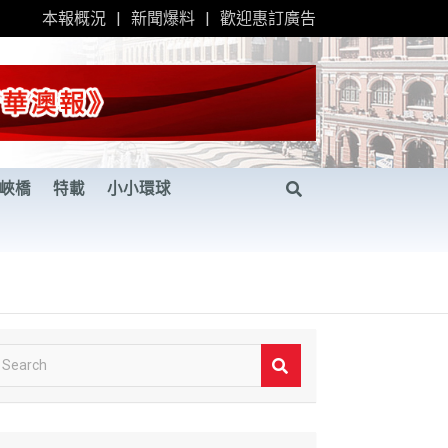
本報概況
新聞爆料
歡迎惠訂廣告
峽橋
特載
小小環球
S