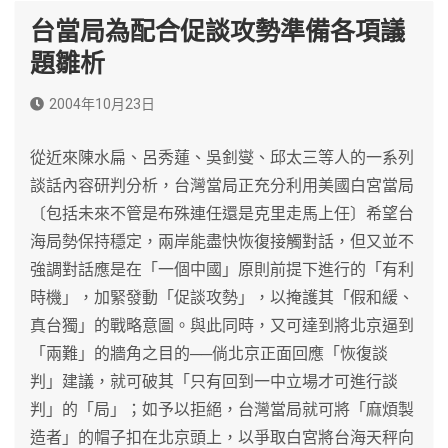
台當局為配合促談攻勢準備各項議
題雛析
2004年10月23日
從近來陳水扁、呂秀蓮、吳釗燮、邱太三等人的一系列
談話內容研判分析，台灣當局正充分利用美國白宮當局
〔包括未來不管是布殊連任還是克里走馬上任〕希望台
海局勢保持穩定，兩岸能盡快恢復接觸對話，但又並不
強調對話應是在「一個中國」原則前提下進行的「有利
時機」，加緊發動「促談攻勢」，以掩護其「假和緩、
真台獨」的戰略意圖。與此同時，又可達到將北京逼到
「兩難」的牆角之目的──倘北京正面回應「恢復談
判」建議，就可破其「只有回到一中立場才可進行談
判」的「局」；如予以拒絕，台灣當局就可將「麻煩製
造者」的帽子扣在北京頭上，以爭取白宮將台海天秤向