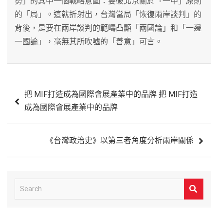
勢」的其中一個戰略意圖：要破北京關於「一中」原則
的「局」。這就折射出，台灣當局「恢復兩岸談判」的
背後，是要在兩岸談判的範疇凸顯「兩國論」和「一邊
一國論」，毫無其所吹噓的「善意」可言。
文
把 MIF打造成為國際會展產業中的品牌 把 MIF打造
章
成為國際會展產業中的品牌
導
覽
《台灣政治史》以第三者角度分析兩岸關係
S
e
a