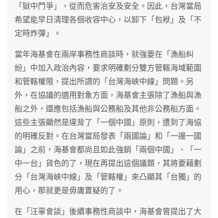
「獄中鬥爭」，從而危害治安及安全。因此，台灣當局
希望能早日清理各個收容中心，以卸下「包袱」及「不
定時炸彈」。
當年海基會在兩岸事務性商談時，就強要在「漁船糾
紛」中加入政治內容，要求明確劃分雙方管轄海域範圍
和管轄權限，提出所謂的「台灣海峽中線」問題。另
外，在協議的適用對象方面，海基會主張除了漁船與漁
船之外，還應包括漁船與公務船及其他非公務船方面。
這些主張顯然是違背了「一個中國」原則，遭到了海協
的明確反對。在台灣當局發表「兩國論」和「一邊一國
論」之前，海基會都尚且如此強銷「兩個中國」、「一
中一台」貨色的了，現在再提出這個議題，其將要藉劃
分「台灣海峽中線」及「管轄權」來凸顯其「台獨」的
用心，那就更是毋庸置疑的了。
在「汪辜會談」後續事務性商談中，海基會曾提出了大