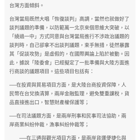
台灣方面傾斜。
台灣當局既然大唱「恢復談判」高調，當然也就做好了
談判議題的準備，以防範萬一北京來個思維大突破，以
「繞過一中」方式同意與台灣當局進行不涉政治議題的
談判時，自己卻拿不出談判議題，束手無措，徒然暴露
其「促談攻勢」是虛假的，在國際輿論上陷於被動。因
此，據說「陸委會」已經擬定了一批準備與大陸方面進
行商談的議題項目。這些項目包括有：
──在投資與貿易項目方面，是大陸台商投資保障，人
民幣在台兌換清算，兩岸金融監理，避免雙重課稅，貨
品直接進出口，智慧財產權保護等；
──在司法議題方面，是兩岸刑事和民事司法協助，兩
岸商業糾紛仲裁，漁事糾紛仲裁等；
──在三通與觀光項目方面，是兩岸貨運便捷化與