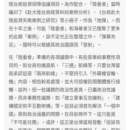
陸台商投資保障協議項目。為作配合，「陸委會」當時
編印了《赴大陸台商經貿糾紛案例分析》、《台商赴大
陸投資失敗案例之研究》等小冊子，作為「炮彈」。而
在十年之後，可能「陸委會」和海基會又已搜集了更多
的此類「案例」，說不定也正在整理之中。「彈藥充
足」，隨時可以根據其政治圖謀而「發射」。
在「陸委會」準備的各項議題中，有些是單純事務性項
目的，如台商包機直航，「三通」航線等，只要台灣當
局承認這是「兩岸航線」，不堅持引入「外籍權宜輪、
機」內容，相信較易處理，並大可授權民間團體進行接
觸、談判。但一些議題的政治性甚高，已屬政治性議
題，而非事務性議題，如「建立軍事互信機制」，「建
構穩定和平互動架構」等。這就必須首先解決「一個中
國」原則政治涵義的問題。在目前條件下，這只能是
「不可能任務」。或許，這正是台灣當局發動「促談攻