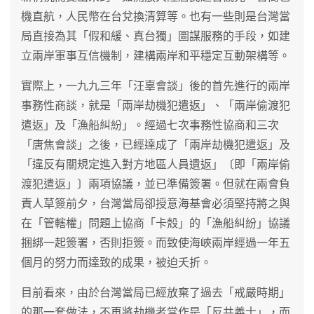
機直航，人民幣在台兌換清算等。也有一些則是台灣當
局直接為其「假和緩、真台獨」圖謀服務的手段，如建
立兩岸軍事互信機制，建構兩岸和平穩定互動架構等。
實際上，一九九三年「汪辜會談」後的首先進行的兩岸
事務性商談，就是「兩岸劫機犯遣返」、「兩岸偷渡犯
遣返」及「漁船糾紛」。經過七次事務性協商和三次
「唐焦會談」之後，已經達成了「兩岸劫機犯遣返」及
「違反有關規定進入對方地區人員遺返」〔即「兩岸偷
渡犯遣返」〕兩項協議，並已準備簽署。但就在兩會負
責人草簽前夕，台灣當局卻授意海基會必須堅持將之與
在「管轄權」問題上協商「卡殼」的「漁船糾紛」協議
捆綁一起簽署，否則拒簽。而致使海峽兩岸經過一年五
個月的努力而達致的成果，被迫夭折。
目前看來，由於台灣當局已經放棄了過去「戒嚴時期」
的那一套做法，不再將劫機者當作是「反共義士」，而