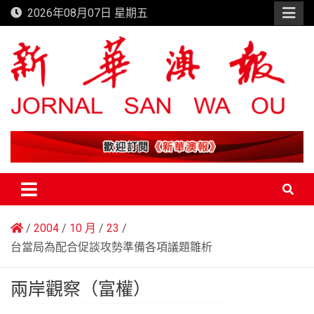
Skip
2026年08月07日 星期五
to
content
新華澳報
2004
10 月
23
台當局為配合促談攻勢準備各項議題雛析
兩岸觀察（富權）