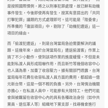
是按照國際慣例，將之以刑事犯罪處理，故已鮮有劫機
事件發生，今後即使再有發生，按其有意提出的「共同
打擊犯罪」議題的方式處理即可。這可能是「陸委會」
所準備的「復談項目」中，剔除了「劫機犯遺返」這一
項目的緣由。
而「偷渡犯遣返」，則是台灣當局急迫需要解決的議
題。這幾年來，由於台灣當局在」遣返偷渡客」作業上
搞了不少小動作，使到該項作業的進度緩慢。不但是未
能對私渡人員形成阻嚇作用，而且新竹等幾個收容中心
也人滿為患，加重了收容壓力。據有關部門透露，台灣
當局每年花費在收容私渡人員方面的費用，都超過一億
元新台幣，這是一個不輕的負擔。另外，台灣情治機關
亦擔心，在私渡人員中，可能摻有大陸特工。他們可能
會與被羈留在收容中心內的具有各種政治身份〔如中共
黨員、退伍軍人等〕組織地下黨支部，找尋機會進行