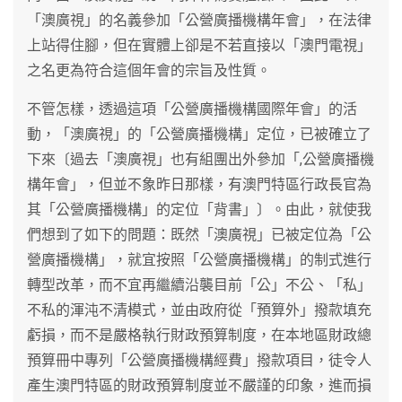
「澳廣視」的名義參加「公營廣播機構年會」，在法律
上站得住腳，但在實體上卻是不若直接以「澳門電視」
之名更為符合這個年會的宗旨及性質。
不管怎樣，透過這項「公營廣播機構國際年會」的活
動，「澳廣視」的「公營廣播機構」定位，已被確立了
下來〔過去「澳廣視」也有組團出外參加「,公營廣播機
構年會」，但並不象昨日那樣，有澳門特區行政長官為
其「公營廣播機構」的定位「背書」〕。由此，就使我
們想到了如下的問題：既然「澳廣視」已被定位為「公
營廣播機構」，就宜按照「公營廣播機構」的制式進行
轉型改革，而不宜再繼續沿襲目前「公」不公、「私」
不私的渾沌不清模式，並由政府從「預算外」撥款填充
虧損，而不是嚴格執行財政預算制度，在本地區財政總
預算冊中專列「公營廣播機構經費」撥款項目，徒令人
產生澳門特區的財政預算制度並不嚴謹的印象，進而損