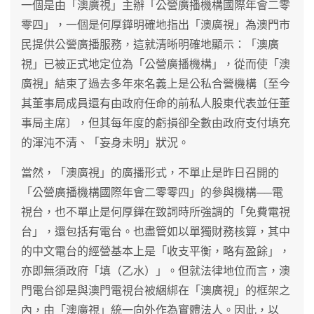
一個是由「澳廣視」主辦「公營廣播機構國際年會二零
零四」，一個是何厚鏵明確地指出「澳廣視」為澳門市
民提供公營廣播服務，這就清晰明確地顯示：「澳廣
視」已被正式地定位為「公營廣播機構」，從而使「澳
廣視」結束了過去多年來名義上是公私合營機構〔至今
其董事局成員還有由政府任命的前私人股東代表並任董
事局主席〕，但其每年度的虧損卻全數由政府支付填充
的渾沌不清、「妄身未明」狀況。
當然，「澳廣視」的廣播形式，不單止是昨日召開的
「公營廣播機構國際年會二零零四」的參與機構──電
視台，也不單止是何厚鏵在致詞時所強調的「免費電視
台」，還包括有電台。也盡管如以單獨財務核算，其中
的中文電台的經營基本上是「收支平衡，略有盈餘」，
亦即無須政府「填（乙水）」。但就法律地位而言，澳
門電台卻是與澳門電視台被綑綁在「澳廣視」的框架之
內，由「澳廣視」統一向外作為實體法人。因此，以