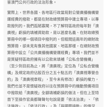
害澳門公共行政的法治形象。
實際上，世界各國、各地區行政當局對公營廣播機構營
運經費的撥款，都是在財政總預算冊中建立專項，以專
款撥列的。我們孤陋寡聞，不了解特區政府每年對「澳
廣視」虧損的填補資助款，是以甚麼名義、在財政總預
算冊中的哪一個項目中撥列的。但粗閱這兩年的總財政
預算冊，卻未見有像其他國家、地區那樣，在總財政預
算冊中設立「公共廣播機構營運經費」專項。我們並不
是質疑特區政府擁有以公款來填補「公私合營機構」
〔至少到目前為止，將「澳廣視」定位為「公私合營機
構」及規定政府佔股百分之五十點五的「澳廣視專營合
約」及「澳廣視章程」，至今未有修改〕虧損的權力，
我們也並不是懷疑政府以往在預算冊中的機動預備項目
中撥款給「澳廣視」全額填補虧損的做法，但在上至特
首下至操作官員都聲聲句句說是要「依法治澳」、「依
法施政」、「依法行政」，及「與國際接軌」的情況