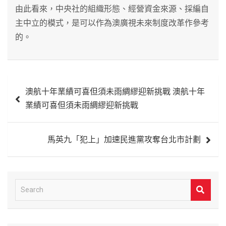
由此看來，中央社的組織形態、經營資金來源、採編自
主中立的模式，是可以作為澳廣視未來制度改革作參考
的。
文
澳航十年業績可喜但須未雨綢繆迎新挑戰 澳航十年
章
業績可喜但須未雨綢繆迎新挑戰
導
覽
馬英九「犯上」加速民進黨攻奪台北市計劃
S
e
a