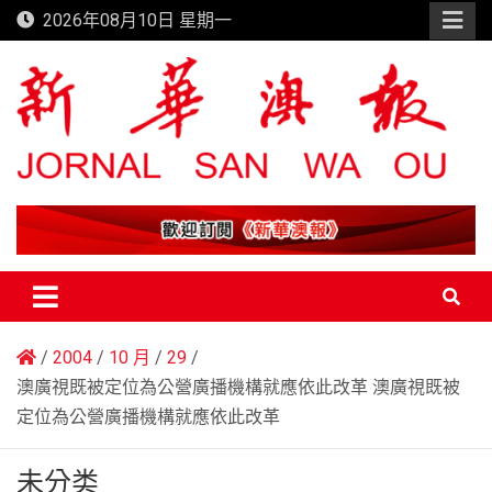
Skip
2026年08月10日 星期一
to
content
新華澳報
2004
10 月
29
澳廣視既被定位為公營廣播機構就應依此改革 澳廣視既被
定位為公營廣播機構就應依此改革
未分类