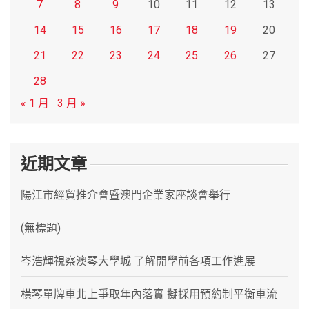
7
8
9
10
11
12
13
14
15
16
17
18
19
20
21
22
23
24
25
26
27
28
« 1 月
3 月 »
近期文章
陽江市經貿推介會暨澳門企業家座談會舉行
(無標題)
岑浩輝視察澳琴大學城 了解開學前各項工作進展
橫琴單牌車北上爭取年內落實 擬採用預約制平衡車流