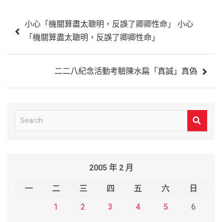
文
小心「機關算盡太聰明，反誤了卿卿性命」 小心
章
「機關算盡太聰明，反誤了卿卿性命」
導
覽
二二八紀念活動考驗陳水扁「真誠」真偽
S
e
a
r
2005 年 2 月
c
h
一
二
三
四
五
六
日
1
2
3
4
5
6