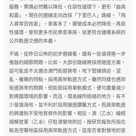
服務，票價必然難以降低，在惡性循環下，更形「曲高
和寡」。現在的選線走向改採「下里巴人」路線，「飛
入尋常百姓家」，乘客多了，運營成本必然降低，再良
性循環，使到更多市民樂意乘搭，就更符合捷運系統的
公共軌道交通的本義。
不過，從昨日公佈的初步選線看，還有一些值得進一步
推敲的細節問題。比如，大部份路線將採用隧道方案，
這可能並不太適合澳門街道狹窄，地下管線擠迫、混
亂、複雜的特點。採用高架軌道方式，雖然同樣也遇到
街道狹窄的問題，但如是採用單軌模式，便可盡量減少
對周圍環境的影響。而且，環島線所經過的地方，有不
少是填海地，並不利於採用隧道鑽鑿方式，而高架軌道
的興建則不受地質條件的影響。相反，澳（乙水）線經
過解放軍（乙水）仔駐澳營地附近，按研究報告所指在
較為空曠地區採用高架軌道方式，這是否會對營地的安