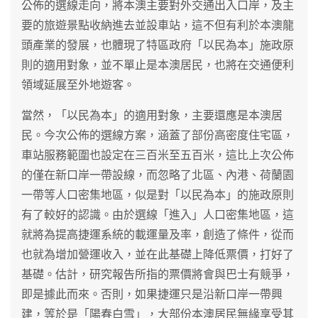
公佈的選線走向，將本澳主要對外交通出入口岸，及主
要的旅遊景點收納進去並設車站，這不但有利於本澳龍
頭產業的發展，也體現了特區政府「以民為本」施政原
則的適用對象，並不單止是本澳居民，也將在交通便利
領域延展至外地遊客。
當然，「以民為本」的適用對象，主要還應是本澳居
民。今次公佈的選線方案，涵蓋了部份高密度住宅區，
車站服務範圍也設定在三百米至五百米，這比上次公佈
的僅在新口岸一帶設線，而忽略了北區、內港、荷蘭園
一帶等人口密集地區，似是對「以民為本」的施政原則
有了較好的認識。由於選線「進入」人口密集地區，這
就將為提高捷運系統的載運量及率，創造了條件，從而
也就為增加營運收入，並在此基礎上降低票價，打好了
基礎。估計，研究報告所指的票價將會與巴士有競爭，
即是據此而來。否則，如果捷運只是沿新口岸一帶興
建，等於是「陽春白雪」，大部份本澳居民無緣享受其