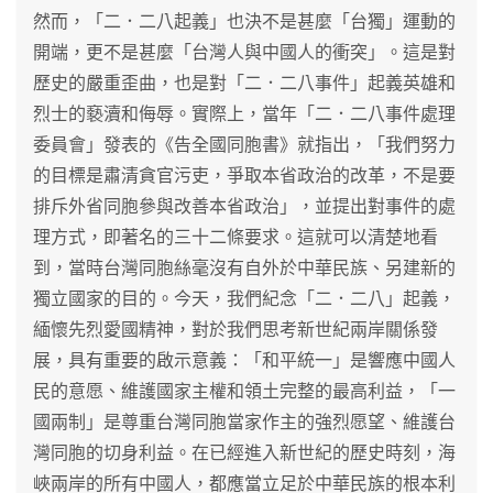
然而，「二．二八起義」也決不是甚麼「台獨」運動的
開端，更不是甚麼「台灣人與中國人的衝突」。這是對
歷史的嚴重歪曲，也是對「二．二八事件」起義英雄和
烈士的褻瀆和侮辱。實際上，當年「二．二八事件處理
委員會」發表的《告全國同胞書》就指出，「我們努力
的目標是肅清貪官污吏，爭取本省政治的改革，不是要
排斥外省同胞參與改善本省政治」，並提出對事件的處
理方式，即著名的三十二條要求。這就可以清楚地看
到，當時台灣同胞絲毫沒有自外於中華民族、另建新的
獨立國家的目的。今天，我們紀念「二．二八」起義，
緬懷先烈愛國精神，對於我們思考新世紀兩岸關係發
展，具有重要的啟示意義：「和平統一」是響應中國人
民的意愿、維護國家主權和領土完整的最高利益，「一
國兩制」是尊重台灣同胞當家作主的強烈愿望、維護台
灣同胞的切身利益。在已經進入新世紀的歷史時刻，海
峽兩岸的所有中國人，都應當立足於中華民族的根本利