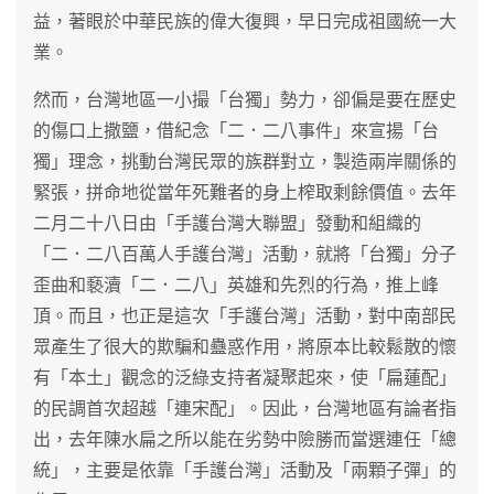
益，著眼於中華民族的偉大復興，早日完成祖國統一大
業。
然而，台灣地區一小撮「台獨」勢力，卻偏是要在歷史
的傷口上撒鹽，借紀念「二．二八事件」來宣揚「台
獨」理念，挑動台灣民眾的族群對立，製造兩岸關係的
緊張，拼命地從當年死難者的身上榨取剩餘價值。去年
二月二十八日由「手護台灣大聯盟」發動和組織的
「二．二八百萬人手護台灣」活動，就將「台獨」分子
歪曲和褻瀆「二．二八」英雄和先烈的行為，推上峰
頂。而且，也正是這次「手護台灣」活動，對中南部民
眾產生了很大的欺騙和蠱惑作用，將原本比較鬆散的懷
有「本土」觀念的泛綠支持者凝聚起來，使「扁蓮配」
的民調首次超越「連宋配」。因此，台灣地區有論者指
出，去年陳水扁之所以能在劣勢中險勝而當選連任「總
統」，主要是依靠「手護台灣」活動及「兩顆子彈」的