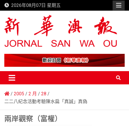
Skip
2026年08月07日 星期五
to
content
新華澳報
2005
2 月
28
二二八紀念活動考驗陳水扁「真誠」真偽
兩岸觀察（富權）