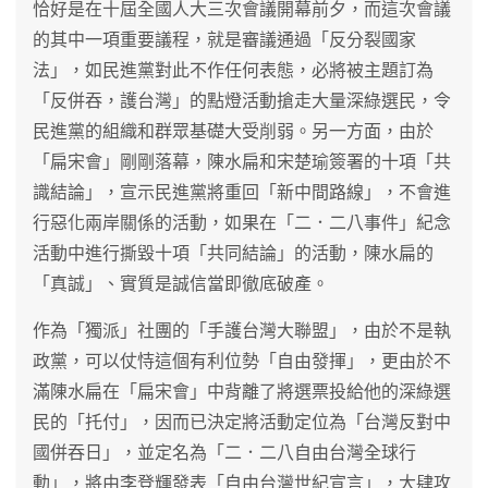
恰好是在十屆全國人大三次會議開幕前夕，而這次會議
的其中一項重要議程，就是審議通過「反分裂國家
法」，如民進黨對此不作任何表態，必將被主題訂為
「反併吞，護台灣」的點燈活動搶走大量深綠選民，令
民進黨的組織和群眾基礎大受削弱。另一方面，由於
「扁宋會」剛剛落幕，陳水扁和宋楚瑜簽署的十項「共
識結論」，宣示民進黨將重回「新中間路線」，不會進
行惡化兩岸關係的活動，如果在「二．二八事件」紀念
活動中進行撕毀十項「共同結論」的活動，陳水扁的
「真誠」、實質是誠信當即徹底破產。
作為「獨派」社團的「手護台灣大聯盟」，由於不是執
政黨，可以仗恃這個有利位勢「自由發揮」，更由於不
滿陳水扁在「扁宋會」中背離了將選票投給他的深綠選
民的「托付」，因而已決定將活動定位為「台灣反對中
國併吞日」，並定名為「二．二八自由台灣全球行
動」，將由李登輝發表「自由台灣世紀宣言」，大肆攻