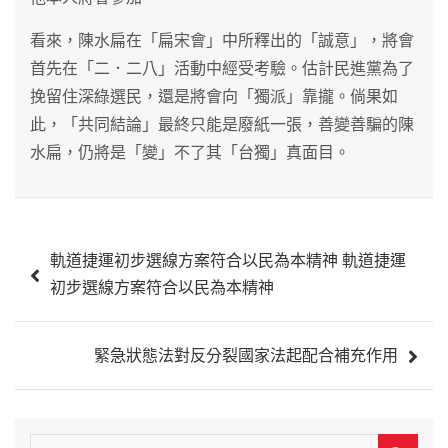
看來，陳水扁在「扁宋會」中所釋出的「誠意」，將會
首先在「二．二八」活動中經受考驗。估計民進黨為了
挽留住深綠選民，還是將會向「獨派」靠攏。倘果如
此，「共同結論」最終只能是廢紙一張，善變善騙的陳
水扁，仍將是「變」不了其「台獨」真面目。
文
軌道捷運初步選線方案符合以民為本精神 軌道捷運
章
初步選線方案符合以民為本精神
導
覽
緊急狀態法對反分裂國家法起配合補充作用
S