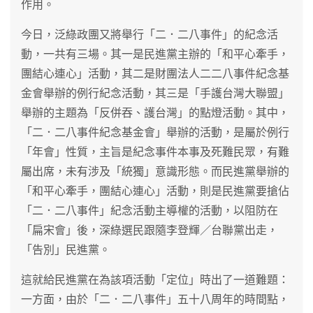
作用。
今日，泛綠政團又將舉行「二．二八事件」的紀念活
動，一共有三場。其一是民進黨主辦的「和平心牽手，
團結心連心」活動，其二是財團法人二二八事件紀念基
金會舉辦的例行紀念活動，其三是「手護台灣大聯盟」
舉辦的主題為「反併吞、護台灣」的點燈活動。其中，
「二．二八事件紀念基金會」舉辦的活動，是屬於例行
「年會」性質，主旨是紀念事件本事及死難民眾，有難
屬出席，未有涉及「統獨」意識形態。而民進黨舉辦的
「和平心牽手，團結心連心」活動，則是民進黨要搶佔
「二．二八事件」紀念活動主導權的活動，以阻防在
「扁宋會」後，深綠選民跟隨李登輝／台聯黨出走，
「告別」民進黨。
這就給民進黨在為該項活動「定位」時出了一道難題：
一方面，由於「二．二八事件」五十八周年的時間點，