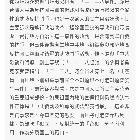
從越來越多發掘出來的史料看，「二．二八事件」應是
台灣人民為反抗國民黨的獨裁和腐敗統治所掀起的全省
性的武裝反抗鬥爭，也是一次盛大的民主自治運動。其
主要訴求是進行政治改革，鏟除國民黨的專政和貪污腐
敗，實行地方自治。這一事件的啟動，是台灣民眾自發
的抗爭，但事件後期有當地中共地下組織參與部分地區
反抗國民黨血腥鎮壓的武裝鬥爭活動，惟不能與「中共
發動和領導」劃上等號〔「二．二八起議」的參與者吳
克泰就曾指出，「二．二八」時全省才有七十名中共黨
員，而且地下黨組織事前完全不知道也不可能知道會發
生事件〕，盡管從客觀看，它是中國人民新民主義革命
的重要組成部份。如果祖國內地的宣傳資料仍然將該事
件宣傳是「中共發動及領導的武裝起義鬥爭」，這並非
是實事求是、尊重歷史的態度，而且將可能會弄巧反
拙，為鼓吹「獨立」、反對統一的「台獨」分子所利
用，作為分裂國土的藉口。