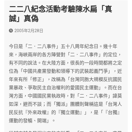
二二八紀念活動考驗陳水扁「真
誠」真偽
2005年2月28日
今日是「二．二八事件」五十八周年紀念日。幾十年
來，海峽兩岸的各方陣營對「二．二八事件」的定位，
有不同的說法。在大陸方面，很長的一段時間都將之定
位為「中國共產黨發動和領導下的武裝起義鬥爭」，近
年來有所「修正」，改稱為「台灣同胞大規模反抗國民
黨暴政、爭取民主自治權利的愛國民主運動」。而在台
灣方面，中國國民黨執政時，對「二．二八事件」諱莫
如深，避而不談；而「獨派」團體則聲稱這是「台灣人
民反抗『外來政權』的『獨立運動』」，是「『台獨』
運動的發觴、開端」。