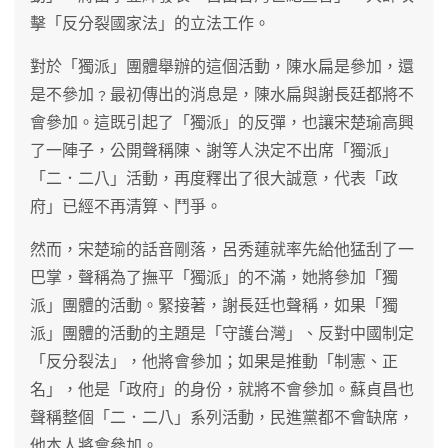
擊「反分裂國家法」的立法工作。
對於「獨派」團體舉辦的這個活動，陳水扁是參加，還
是不參加﹖最初傳出的消息是，陳水扁與謝長廷都將不
會參加。這既引起了「獨派」的反彈，也讓宋楚瑜高興
了一陣子，公開聲稱陳、謝等人決定不出席「獨派」
「二．二八」活動，再度釋出了很大誠意，代表「政
府」已經不再清算、鬥爭。
然而，宋楚瑜的話音剛落，呂秀蓮就率先給他猛刮了一
巴掌，聲稱為了撫平「獨派」的不滿，她將參加「獨
派」團體的活動。緊接著，謝長廷也聲稱，如果「獨
派」團體的活動的主題是「守護台灣」、反對中國制定
「反分裂法」，他將會參加；如果是推動「制憲、正
名」，他是「政府」的身份，就將不會參加。蘇貞昌也
聲稱整個「二．二八」系列活動，民進黨都不會缺席，
他本人將會參加。