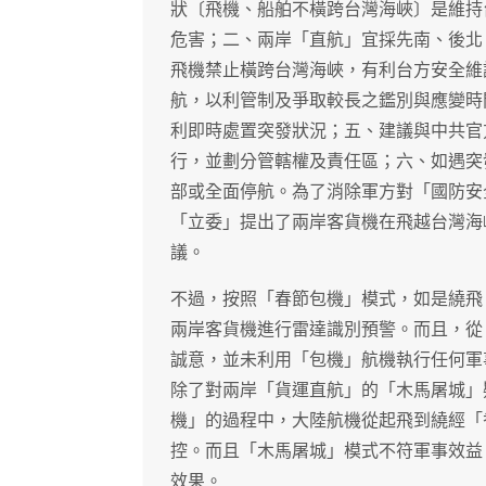
狀〔飛機、船舶不橫跨台灣海峽〕是維持
危害；二、兩岸「直航」宜採先南、後北
飛機禁止橫跨台灣海峽，有利台方安全維
航，以利管制及爭取較長之鑑別與應變時
利即時處置突發狀況；五、建議與中共官
行，並劃分管轄權及責任區；六、如遇突
部或全面停航。為了消除軍方對「國防安
「立委」提出了兩岸客貨機在飛越台灣海
議。
不過，按照「春節包機」模式，如是繞飛
兩岸客貨機進行雷達識別預警。而且，從
誠意，並未利用「包機」航機執行任何軍
除了對兩岸「貨運直航」的「木馬屠城」
機」的過程中，大陸航機從起飛到繞經「
控。而且「木馬屠城」模式不符軍事效益
效果。