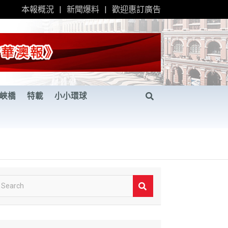
本報概況
新聞爆料
歡迎惠訂廣告
峽橋
特載
小小環球
S