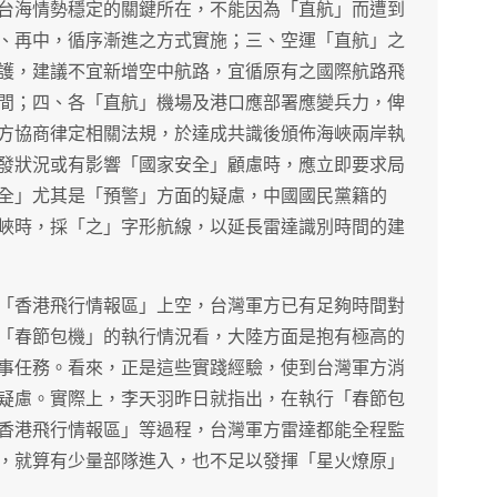
台海情勢穩定的關鍵所在，不能因為「直航」而遭到
、再中，循序漸進之方式實施；三、空運「直航」之
護，建議不宜新增空中航路，宜循原有之國際航路飛
間；四、各「直航」機場及港口應部署應變兵力，俾
方協商律定相關法規，於達成共識後頒佈海峽兩岸執
發狀況或有影響「國家安全」顧慮時，應立即要求局
全」尤其是「預警」方面的疑慮，中國國民黨籍的
峽時，採「之」字形航線，以延長雷達識別時間的建
「香港飛行情報區」上空，台灣軍方已有足夠時間對
「春節包機」的執行情況看，大陸方面是抱有極高的
事任務。看來，正是這些實踐經驗，使到台灣軍方消
疑慮。實際上，李天羽昨日就指出，在執行「春節包
香港飛行情報區」等過程，台灣軍方雷達都能全程監
，就算有少量部隊進入，也不足以發揮「星火燎原」