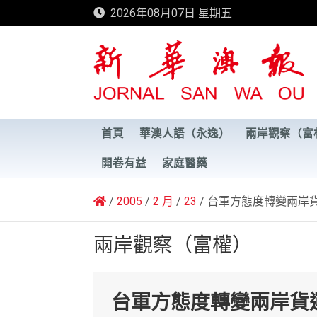
Skip
2026年08月07日 星期五
to
content
新華澳報
首頁
華澳人語（永逸）
兩岸觀察（富
開卷有益
家庭醫藥
2005
2 月
23
台軍方態度轉變兩岸
兩岸觀察（富權）
台軍方態度轉變兩岸貨