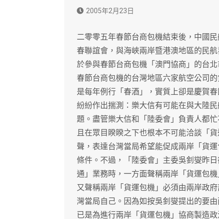
2005年2月23日
二零零五年春節台商包機結束後，中國民
春聯誼會，與海峽兩岸暨港澳地區的民航
於參與春節台商包機「澳門協商」的台北
春節台商包機的台灣地區六家航空公司的
是每年例行「春酒」，實質上卻是慶賀春
紛紛作出揣測：樂大信有可能在與大陸民
題。盡管樂大信和「陸委會」負責人都忙
且在眾目睽睽之下也根本不可能洽談「貨
聲，表達台灣當局希望能促成兩岸「貨運
條件。不過，「陸委會」主委吳釗燮昨日
通」業務時，一方面聲稱兩岸「貨運包機
又聲稱兩岸「貨運包機」必須由兩岸政府
灣當局自己。因為如按吳釗燮提出的要由
已是為進行兩岸「貨運包機」協商製造政