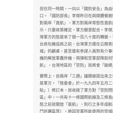
但在同一時間，一向以「國防安全」為由
口。「國防部長」李傑昨日在與媒體餐敘
對兩岸「直航」，軍方對兩岸常態性直航
示，只要政策確定，軍方願意配合。李傑
灣軍方的態度來了個一百八十度的轉變，
台商包機協商之前，台灣軍方還在公開表
城」的顧慮，甚至還有參謀人員煞有介事
機的解放軍轟炸機，飛彈和空軍部隊如何
航」，台灣地區的「空防」就將會「破網
實際上，自兩岸「三通」議題被提出來之
是軍方。「陸委會」於一九九四年五月二
貼」〕修訂本，就收錄了軍方對「空防問
區」中，一共有十一條國際航線及三條島
態之前就開放「直航」，則行之多年成較
鬥巡邏區等〕，將因空軍所能使用的空域