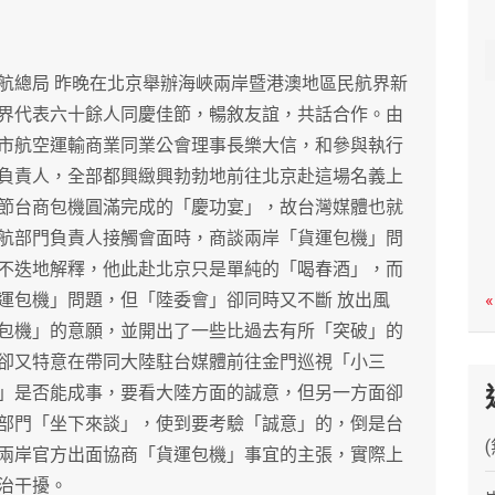
c
h
航總局 昨晚在北京舉辦海峽兩岸暨港澳地區民航界新
界代表六十餘人同慶佳節，暢敘友誼，共話合作。由
市航空運輸商業同業公會理事長樂大信，和參與執行
負責人，全部都興緻興勃勃地前往北京赴這場名義上
節台商包機圓滿完成的「慶功宴」，故台灣媒體也就
航部門負責人接觸會面時，商談兩岸「貨運包機」問
不迭地解釋，他此赴北京只是單純的「喝春酒」，而
運包機」問題，但「陸委會」卻同時又不斷 放出風
«
包機」的意願，並開出了一些比過去有所「突破」的
卻又特意在帶同大陸駐台媒體前往金門巡視「小三
」是否能成事，要看大陸方面的誠意，但另一方面卻
部門「坐下來談」，使到要考驗「誠意」的，倒是台
兩岸官方出面協商「貨運包機」事宜的主張，實際上
治干擾。