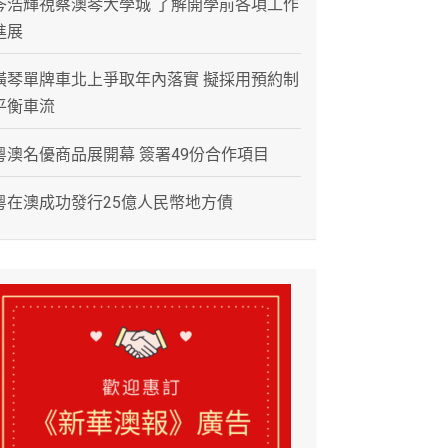
岑浩輝視察澳琴大學城 了解開學前各項工作
進展
橫琴單牌車北上爭取年內落實 擬採用預約制
平衡車流
粵澳名優商品展開幕 簽署49份合作項目
粵在澳成功發行25億人民幣地方債