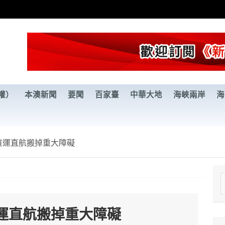
權）
本澳新聞
要聞
百家臺
中華大地
海峽兩岸
海
貨運直航搬掉重大障礙
e
a
運直航搬掉重大障礙
r