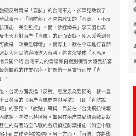
強硬反對兩岸「直航」的台灣軍方，卻罕見地鬆了
時就表示，「國防部」不會當政策的「石頭」，不反
航班能「完全監控」。而「參謀總長」李天羽也表
及李天羽對兩岸「直航」的正面表態，使人感覺到台
可說是「政策急轉彎」。實際上，就在今年進行春節
達對大陸民航客機進入台灣，將會演變成「木馬屠
地公開介紹 台灣軍方的雷達如何識別假冒大陸民航客
緊急攔截的作業程序，好像倘一旦實行兩岸「直
」。
後，台灣方面表達「反對」態度最為強硬的，就一直
十日發表的《兩岸直航問題與展望》〔即「直航說
題」的意見。「說貼」聲稱，目前在「台北飛航情報
內航線，空域已甚擠擁。如果在兩岸當局結束敵對狀
甚佳的有關防空作戰的各項偵控防禦措施〔如空中戰
縮小而需作全盤的調整。另一方面，「直航」亦將影