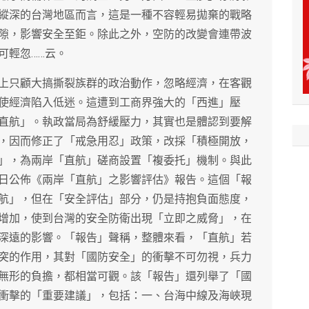
縱深的台灣地區而言，這是一種不容輕易拋棄的戰略
隙，影響安全至鉅。除此之外，空防的改變會連帶波
可輕忽……云。
上只顧大搞撕裂族群的政治動作，忽略經濟，在客觀
使經濟陷入低迷。這遭到工商界強大的「西進」壓
直航」。執政當局為舒緩壓力，其實也是體認到要解
，因而修正了「戒急用忍」政策，改採「積極開放，
」，為兩岸「直航」磋商設置「複委托」機制。與此
日公佈《兩岸「直航」之影響評估》報告。這個「報
航」，但在「安全評估」部分，仍是持抱負面態度，
增加，使到台灣的安全防衛出現「立即之威脅」，在
深遠的影響。「報告」聲稱，整體來看，「直航」若
突的作用，其對「國防安全」的衝擊不可勿視，兵力
無形的負擔，都相當可觀。該「報告」還列舉了「國
衝擊的「重要建議」，包括：一、台海中線及海峽現