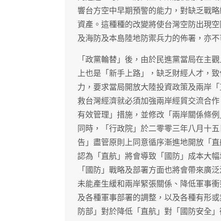
響台方空中早期預警的能力，對缺乏戰略
資產。這種種的改變將使台灣空防出現空
及海防及本島陸地防禦兵力的佈署，亦不
「政黨輪替」後，由於民進黨當局在主觀
上也是「新手上路」，缺乏財經人才，致
力，要求當局開放大陸投資政策及兩岸「
救台灣經濟就必須加強兩岸經貿交流合作
有效管理」措施，並修改「兩岸關係條例
同時，「行政院」於二零零三年八月十五
告」盡管原則上同意循序漸進地開放「直
認為「直航」將會導致「國防」成本大幅
「國防」戰略及部署方面也將會帶來廣泛
未能產生緩和兩岸緊張關係、降低軍事衝
及各種軍事部署的調整，以及各種有形或
防部」對於降低「直航」對「國防安全」