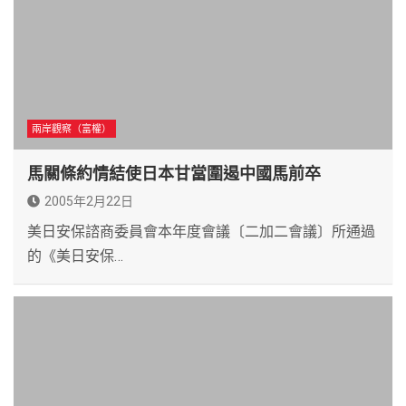
兩岸觀察（富權）
馬關條約情結使日本甘當圍遏中國馬前卒
2005年2月22日
美日安保諮商委員會本年度會議〔二加二會議〕所通過
的《美日安保…