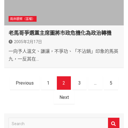
兩岸觀察（富權）
老馬哥爭選黨主席圖將市政危機化為政治轉機
2005年2月17日
一向予人溫文、謙讓，不爭功、「不沾鍋」印象的馬英
九，一反其在…
文
Previous
1
2
3
...
5
章
導
Next
覽
S