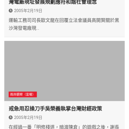
灣電廠現址發展規劃應符和諧社會理念
2005年2月19日
運輸工務司司長歐文龍在回覆立法會議員高開賢關於黑
沙灣發電廠現…
兩岸觀察（富權）
戒急用忍操刀手吳榮義執掌台灣財經政策
2005年2月19日
在經過一番「明修棧道，暗渡陳倉」的遊戲之後，謝長