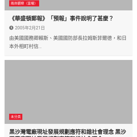
兩岸觀察（富權）
《華盛頓郵報》「預報」事件說明了甚麼？
2005年2月21日
由美國國務卿賴斯、美國國防部長拉姆斯菲爾德，和日
本外相町村信…
未分类
黑沙灣電廠現址發展規劃應符和諧社會理念 黑沙